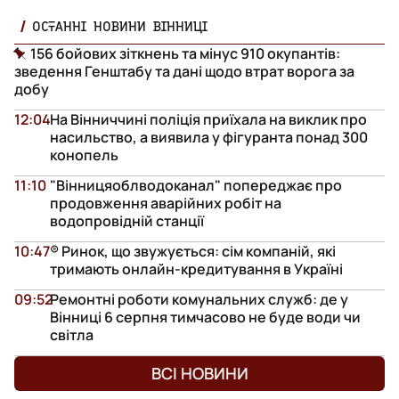
ОСТАННІ НОВИНИ ВІННИЦІ
156 бойових зіткнень та мінус 910 окупантів:
зведення Генштабу та дані щодо втрат ворога за
добу
12:04
На Вінниччині поліція приїхала на виклик про
насильство, а виявила у фігуранта понад 300
конопель
11:10
"Вінницяоблводоканал" попереджає про
продовження аварійних робіт на
водопровідній станції
10:47
® Ринок, що звужується: сім компаній, які
тримають онлайн-кредитування в Україні
09:52
Ремонтні роботи комунальних служб: де у
Вінниці 6 серпня тимчасово не буде води чи
світла
ВСІ НОВИНИ