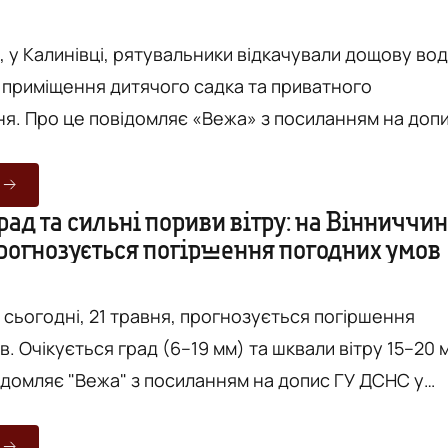
, у Калинівці, рятувальники відкачували дощову во
 приміщення дитячого садка та приватного
ям на допис
. Загалом бійці ДСНС двічі виїжджали
рятувальні роботи з розкряжування повалених
 які перекривали проїжджу частину доріг та
ад та сильні пориви вітру: на Вінниччин
прогнозується погіршення погодних умов
ешкоди для руху транспорту. Громадян
ежити за п...
 сьогодні, 21 травня, прогнозується погіршення
. Очікується град (6–19 мм) та шквали вітру 15–20 
езпечності, жовтий.
адують, що під час негоди не варто перебувати