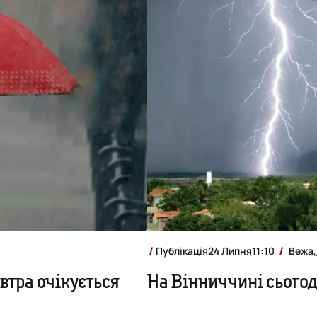
Публікація
24 Липня
11:10
Вежа,
автра очікується
На Вінниччині сьогод