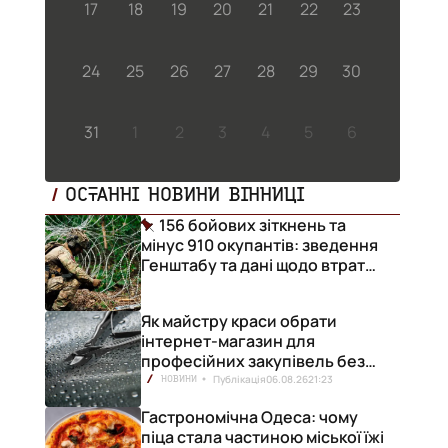
17
18
19
20
21
22
23
і
24
25
26
27
28
29
30
°.
31
1
2
3
4
5
6
ОСТАННІ НОВИНИ ВІННИЦІ
156 бойових зіткнень та
мінус 910 окупантів: зведення
Генштабу та дані щодо втрат
ворога за добу
Як майстру краси обрати
інтернет-магазин для
професійних закупівель без
ризику переплат
Публікація
06.08.26
21:23
НОВИНИ
Гастрономічна Одеса: чому
піца стала частиною міської їжі