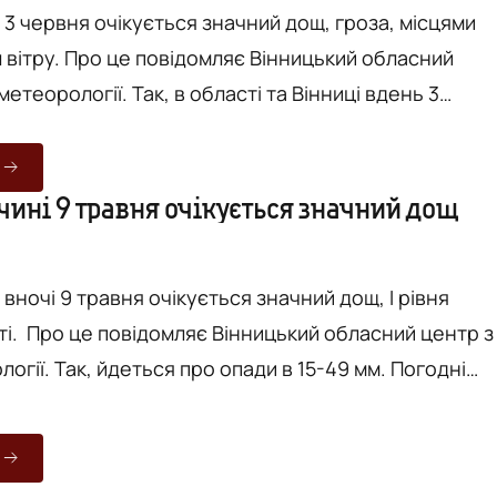
 3 червня очікується значний дощ, гроза, місцями
 Вінницький обласний
к, в області та Вінниці вдень 3
ться значний дощ (15-49 мм), гроза, місцями град
с. Вказано, що йдеться про І рівень
одні умови можуть призвести до
чині 9 травня очікується значний дощ
руху транспорту, роботи енергетичних та
 вночі 9 травня очікується значний дощ, І рівня
ний центр з
 15-49 мм. Погодні
 призвести до ускладнення руху транспорту,
етичних та комунальних підприємств. Фото -