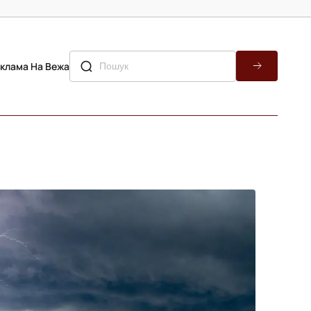
клама На Вежа