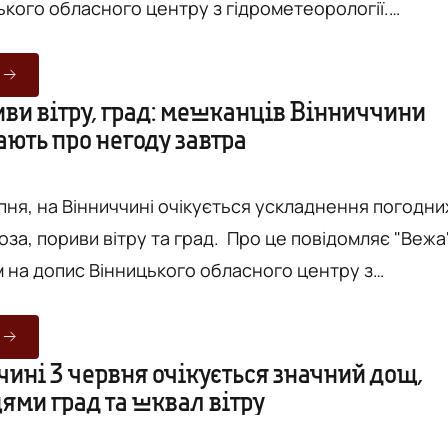
ького обласного центру з гідрометеорології.
нниччині очікується хмарність, вночі - без істотних
ь значний дощ. Також прогнозують південно-східни
иви вітру 15-20 м/с. Температура у Вінниці
иви вітру, град: мешканців Вінниччини
ють про негоду завтра
тепла, вдень 16-18° тепла. ️Температура у Вінниц...
ипня, на Вінниччині очікується ускладнення погодни
иви вітру та град. Про це повідомляє "Вежа"
м на допис Вінницького обласного центру з
ласті та у Вінниці
ачний дощ (15-49 мм), гроза, пориви вітру 15-20 м/с
 - місцями град (6-19 мм). Такі погодні умови
ині 3 червня очікується значний дощ,
цями град та шквал вітру
вню небезпечності - жовтий. Погодні умови