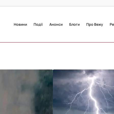
Новини
Події
Анонси
Блоги
Про Вежу
Ре