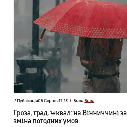
Публікація
06 Серпня
17:13
Вежа,
Вежа
Гроза, град, шквал: на Вінниччині з
зміна погодних умов