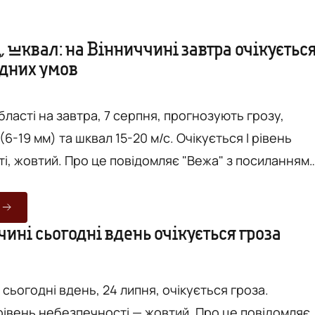
д, шквал: на Вінниччині завтра очікуєтьс
одних умов
області на завтра, 7 серпня, прогнозують грозу,
(6-19 мм) та шквал 15-20 м/с. Очікується І рівень
ідомляє "Вежа" з посиланням
ницького обласного центру з гідрометеорології.
мінлива хмарність. Вітер північно-західний, 5-10 м/с
5-20 м/с. У місті очікується короткочасний дощ,
ині сьогодні вдень очікується гроза
ласті - вночі місцями короткочасний дощ, вдень по...
 сьогодні вдень, 24 липня, очікується гроза.
ь небезпечності — жовтий. Про це повідомляє