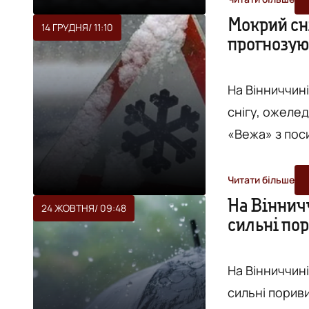
поблизу вели
Мокрий сн
14 ГРУДНЯ
/ 11:10
прогнозую
інших нестійк
На Вінниччині
снігу, ожеледь, а 
«Вежа» з пос
Прогнозується 1
Вінниці та о
Читати більше
сніг та дощ, 
На Вінничч
24 ЖОВТНЯ
/ 09:48
сильні пор
19мм), а на д
пори...
На Вінниччині
сильні пориви вітру. Про це повідомляє "