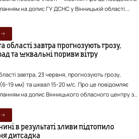
ланням на допис ГУ ДСНС у Вінницькій області.
ті та області прогнозується мінлива хмарність, вноч
день короткочасний дощ, гроза. Вітер північно-
2 м/с. Температура по місту вночі 11-13°, вдень 22-24
та області завтра прогнозують грозу,
Температура по області вночі 9-14°, вдень 19-24°. Рятувальн...
ад та шквальні пориви вітру
області завтра, 23 червня, прогнозують грозу,
мм) та шквал 15-20 м/с. Про це повідомляє
иланням на допис Вінницького обласного центру з
зпечності, жовтий.
мінлива хмарність, вночі без опадів, вдень
 дощ, гроза, а також місцями град. Вітер північно-
ині в результаті зливи підтопило
я дитсадка
вдень шквал 15-20 м/с. У місті температура