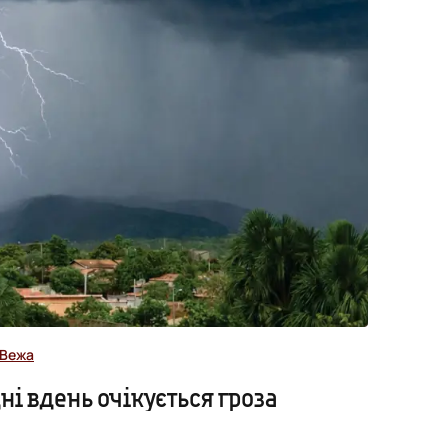
Вежа
ні вдень очікується гроза