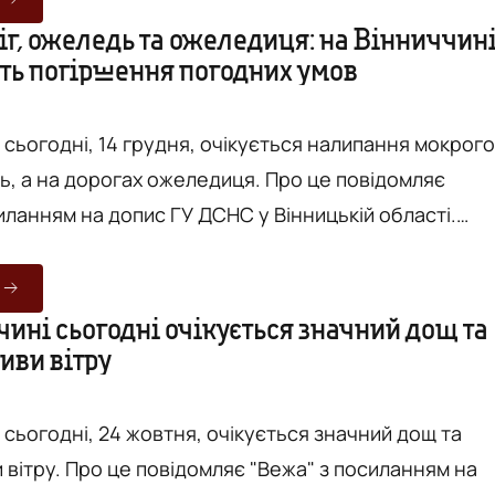
ких дерев, рекламних щитів, ліній електропередач 
іг, ожеледь та ожеледиця: на Вінниччин
ть погіршення погодних умов
их конструкцій. Також - не паркувати поблизу них ...
 сьогодні, 14 грудня, очікується налипання мокрого
на дорогах ожеледиця. Про це повідомляє
иланням на допис ГУ ДСНС у Вінницькій області.
 рівень небезпечності (жовтий). Загалом у
бласті сьогодні хмарно з проясненнями, часом мокр
налипання мокрого снігу (11-34 мм), ожеледь (6-
ині сьогодні очікується значний дощ та
иви вітру
орогах ожеледиця. Вітер західний 7-12 м/с і вдень
 сьогодні, 24 жовтня, очікується значний дощ та
Вежа" з посиланням на