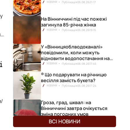
Публікація
06.08.26
21:17
НОВИНИ
ду
На Вінниччині під час пожежі
загинула 85-річна жінка
Публікація
06.08.26
19:15
НОВИНИ
У «Вінницяоблводоканалі»
повідомили, коли можуть
відновити водопостачання на
і
лівобережжі міста
Публікація
06.08.26
17:45
НОВИНИ
® Що подарувати на річницю
весілля замість букета?
Публікація
06.08.26
17:24
НОВИНИ
м/
Гроза, град, шквал: на
Вінниччині завтра очікується
зміна погодних умов
Публікація
06.08.26
17:13
НОВИНИ
ВСІ НОВИНИ