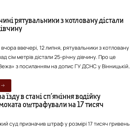
чині рятувальники з котловану дістали
дівчину
 вчора ввечері, 12 липня, рятувальники з котловану
 сім метрів дістали 25-річну дівчину. Про це
Вежа» з посиланням на допис ГУ ДСНС у Вінницькій
прибуття медиків рятувальники
аждалій турнікет на травмовану кінцівку, а після
за їзду в стані сп’яніння водійку
моката оштрафували на 17 тисяч
ми транспортували її до автомобіля екстреної
...
ький суд призначив штраф у розмірі 17 тисяч гривень