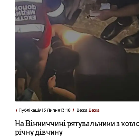
Публікація
13 Липня
13:18
Вежа,
Вежа
На Вінниччині рятувальники з котло
річну дівчину