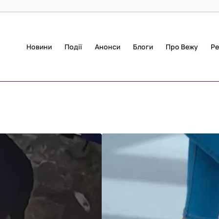
Новини
Події
Анонси
Блоги
Про Вежу
Ре