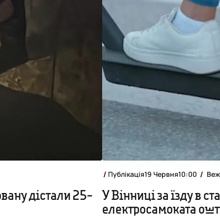
Публікація
19 Червня
10:00
Веж
вану дістали 25-
У Вінниці за їзду в ст
електросамоката ошт