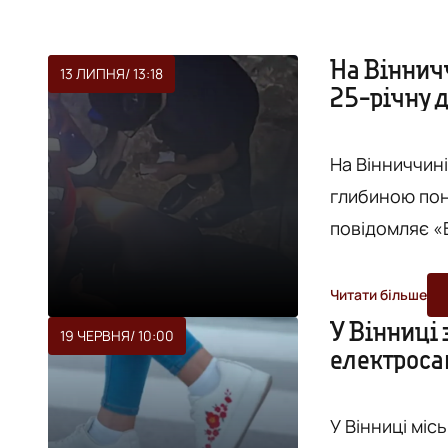
На Віннич
13 ЛИПНЯ
/ 13:18
25-річну 
На Вінниччині
глибиною понад
повідомляє «
області. Сталось це у с. Якушинці на території одного з
незавершених будівництв. До 
Читати більше
наклали постр
У Вінниці 
19 ЧЕРВНЯ
/ 10:00
електроса
огляду лікаря
медичної допо
У Вінниці міс