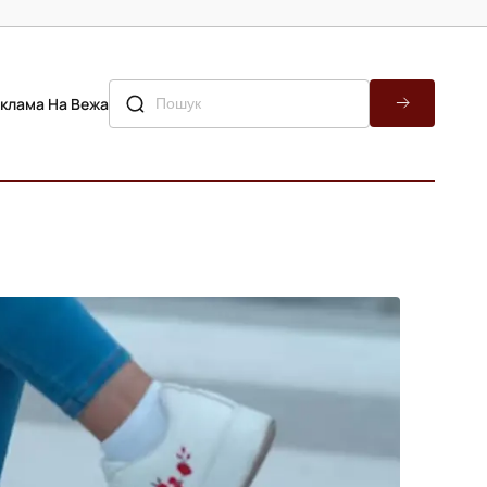
клама На Вежа