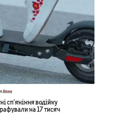
а,
Вежа
ані сп’яніння водійку
рафували на 17 тисяч