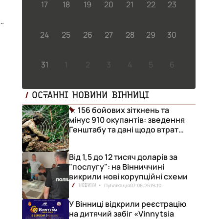
17
18
19
20
21
22
23
24
25
26
27
28
29
30
31
1
2
3
4
5
6
ОСТАННІ НОВИНИ ВІННИЦІ
156 бойових зіткнень та
мінус 910 окупантів: зведення
Генштабу та дані щодо втрат
ворога за добу
Від 1,5 до 12 тисяч доларів за
"послугу": на Вінниччині
викрили нові корупційні схеми
Публікація
07.08.26
19:10
НОВИНИ
У Вінниці відкрили реєстрацію
на дитячий забіг «Vinnytsia