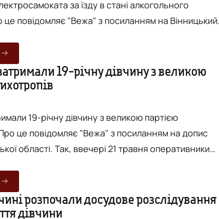
лектросамоката за їзду в стані алкогольного
ьного сп’яніння. Результат - 1,16‰, що є
ожнього руху. Під час судового засідання
затримали 19-річну дівчину з великою
сихотропів
тросамокату не оспорювала факту порушення.
римали 19-річну дівчину з великою партією
 ввечері 21 травня оперативники
али інформацію про причетність місцевої жительки
ркотиків. За місцем проживання
вилучили понад 160 доз PVP-солей загальною вагою
чині розпочали досудове розслідування
ття дівчини
грамів, які вона планувала розповсюджувати в