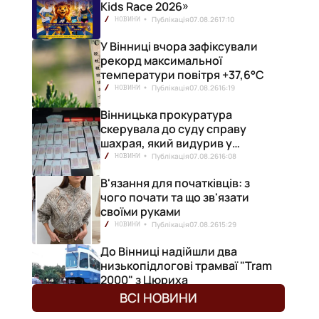
Kids Race 2026»
Публікація
07.08.26
17:10
НОВИНИ
У Вінниці вчора зафіксували
рекорд максимальної
температури повітря +37,6°С
Публікація
07.08.26
16:19
НОВИНИ
Вінницька прокуратура
й.
скерувала до суду справу
шахрая, який видурив у
вінничанки 154 тисячі гривень
Публікація
07.08.26
16:08
НОВИНИ
В'язання для початківців: з
чого почати та що зв'язати
своїми руками
Публікація
07.08.26
15:29
НОВИНИ
До Вінниці надійшли два
низькопідлогові трамваї "Tram
2000" з Цюриха
Публікація
07.08.26
15:25
НОВИНИ
ВСІ НОВИНИ