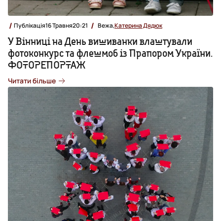
Публікація
16 Травня
20:21
Вежа,
Катерина Дядюк
У Вінниці на День вишиванки влаштували
фотоконкурс та флешмоб із Прапором України.
ФОТОРЕПОРТАЖ
Читати більше