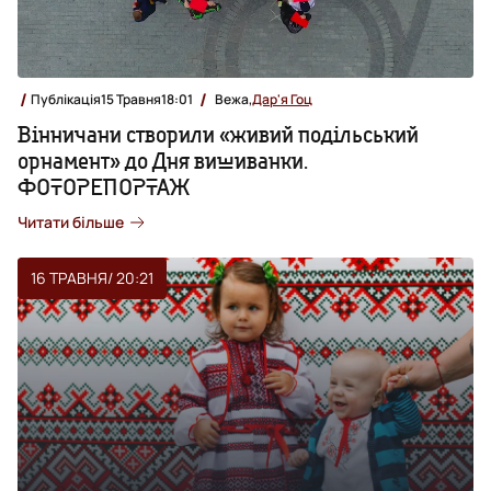
Публікація
15 Травня
18:01
Вежа,
Дар'я Гоц
Вінничани створили «живий подільський
орнамент» до Дня вишиванки.
ФОТОРЕПОРТАЖ
Читати більше
16 ТРАВНЯ
/ 20:21