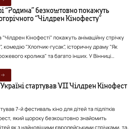
тивальні покази триватимуть одночасно в
трі “Родина” безкоштовно покажуть
огорічного “Чілдрен Кінофесту”
0 міст України (зокрема, Вінниці), а для онлайн-
анізатори підготувал...
 "Чілдрен Кінофесті" покажуть анімаційну стрічку
", комедію "Хлопчик-гусак", історичну драму "Як
рожевого кролика" та багато інших. У Вінниці
окази відбудуться в кінотеатрі "Родина". На сайті
ської ради повідомили, що цьогоріч фестиваль
о для дітей та підлітків "Чілдрен Кінофест" об'єднає
 Україні стартував VII Чілдрен Кінофест
х міст (серед них і Вінниця). Крім того, подія
.
ртував 7-й фестиваль кіно для дітей та підлітків
фест, який щороку безкоштовно знайомить
ітей як з найновішими європейськими стрічками, так