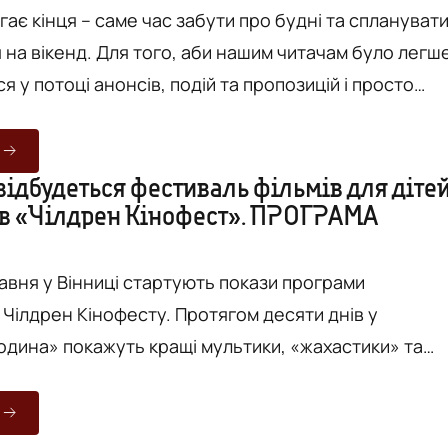
ає кінця – саме час забути про будні та сплануват
 на вікенд. Для того, аби нашим читачам було легш
я у потоці анонсів, подій та пропозицій і просто
и вихідні, ми обрали найцікавіші, на нашу
9 червня. П’ятниця, 7 червня Міжнародний
ційне відкриття Grand Operafest
відбудеться фестиваль фільмів для діте
ків «Чілдрен Кінофест». ПРОГРАМА
 розпочнеться 7 червня о 19:00 концертом «Гала-
равня у Вінниці стартують покази програми
 Чілдрен Кінофесту. Протягом десяти днів у
Родина» покажуть кращі мультики, «жахастики» та
 з різних країн світу. «Чілдрен Кінофест» - це
народний фестиваль мистецтва кіно для дітей та
ий знайомить молоду українську аудиторію з новими