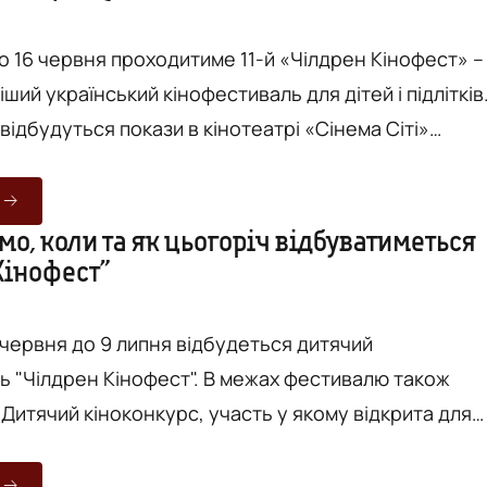
 до 16 червня проходитиме 11-й «Чілдрен Кінофест» –
ий український кінофестиваль для дітей і підлітків
 відбудуться покази в кінотеатрі «Сінема Сіті»
ьний центр «Мегамолл»). Як повідомляють на
подія триватиме у гібридному форматі – онлайн та
мо, коли та як цьогоріч відбуватиметься
Кінофест”
аймасштабніший український кінофестиваль для ...
0 червня до 9 липня відбудеться дитячий
ь "Чілдрен Кінофест". В межах фестивалю також
Дитячий кіноконкурс, участь у якому відкрита для
 режисерок. Як повідомляється на сайті
ього року подія відбуватиметься в гібридному