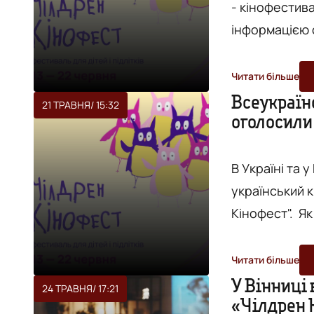
- кінофестиваль для діте
інформацією організаторів. З 
"Чілдрен Кіно
європейські с
Читати більше
Довгапанчоха"
Всеукраїнс
21 ТРАВНЯ
/ 15:32
оголосили
кіноконкурсу
підлітків
"Лі...
В Україні та 
український к
Кінофест". Як повідомляють організатори, фестивальні покази
триватимуть 
Вінниці, Жит
Читати більше
Хмельницького, Зап
У Вінниці 
24 ТРАВНЯ
/ 17:21
«Чілдрен 
відбуватимуть