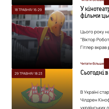
форматі: фес
У кінотеа
18 ТРАВНЯ
/ 16:29
фільми ць
кінотеатрах 1
перегляду орг
Цього року на
"Віктор Робот
Гітлер вкрав 
безкоштовні п
Вінницької мі
Читати більше
мистецтва кін
Сьогодні в
29 ТРАВНЯ
/ 18:23
20 українськи
відбудеться..
В Україні ста
Чілдрен Кіно
українських д