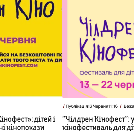
Публікація
13 Червня
11:16
Вежа
інофест»: дітей і
“Чілдрен Кінофест”: 
ні кінопокази
кінофестиваль для діт