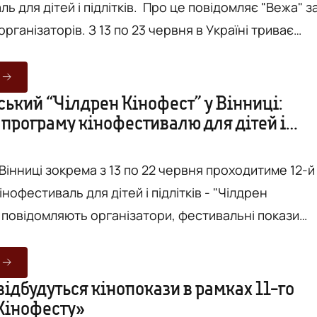
й і підлітків. Про це повідомляє "Вежа" за
13 по 23 червня в Україні триває
фест". Протягом цих днів глядачам покажуть нові
трічки та ретроспективу класики ("Пеппі
 1969 року), добірку фільмів-фіналістів Дитячого
ький “Чілдрен Кінофест” у Вінниці:
 програму кінофестивалю для дітей і
 та торішній переможець - пригодницьку комедію
у Вінниці зокрема з 13 по 22 червня проходитиме 12-й
інофестиваль для дітей і підлітків - "Чілдрен
одночасно в обраних кінотеатрах Києва, Львова,
омира, Дніпра, Луцька, Одеси, Полтави, Тернополя,
оріжжя, та Чернігова. У Вінниці сеанси
відбудуться кінопокази в рамках 11-го
Кінофесту»
ся щодня з 13 до 22 червня о 10:00 у кінотеатрі