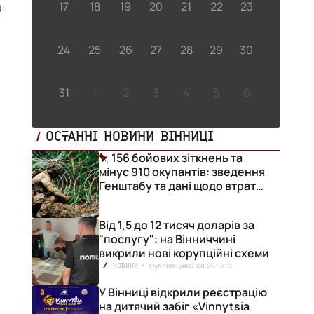
17
18
19
20
21
22
23
24
25
26
27
28
29
30
31
1
2
3
4
5
6
ОСТАННІ НОВИНИ ВІННИЦІ
156 бойових зіткнень та
мінус 910 окупантів: зведення
Генштабу та дані щодо втрат
ворога за добу
Від 1,5 до 12 тисяч доларів за
"послугу": на Вінниччині
викрили нові корупційні схеми
Публікація
07.08.26
19:10
НОВИНИ
У Вінниці відкрили реєстрацію
на дитячий забіг «Vinnytsia