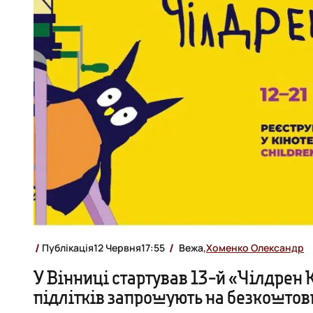
Публікація
12 Червня
17:55
Вежа,
Хоменко Олександр
У Вінниці стартував 13-й «Чілдрен К
підлітків запрошують на безкоштов