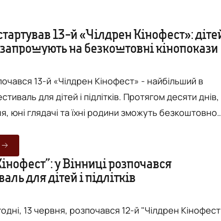
стартував 13-й «Чілдрен Кінофест»: діте
в запрошують на безкоштовні кінопокази
почався 13-й «Чілдрен Кінофест» - найбільший в
естиваль для дітей і підлітків. Протягом десяти днів,
ня, юні глядачі та їхні родини зможуть безкоштовно
ові європейські стрічки, фільми країн Північної
оспективні покази та роботи фіналістів Дитячого
 на
інофест”: у Вінниці розпочався
аль для дітей і підлітків
альні
годні, 13 червня, розпочався 12-й "Чілдрен Кінофест