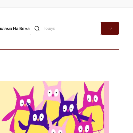
клама На Вежа