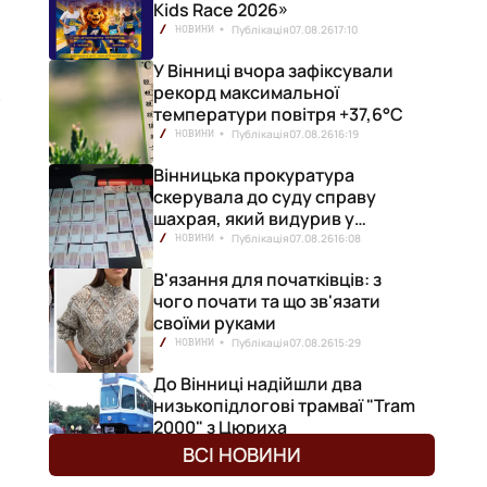
Kids Race 2026»
Публікація
07.08.26
17:10
НОВИНИ
У Вінниці вчора зафіксували
.
рекорд максимальної
температури повітря +37,6°С
Публікація
07.08.26
16:19
НОВИНИ
Вінницька прокуратура
скерувала до суду справу
шахрая, який видурив у
вінничанки 154 тисячі гривень
Публікація
07.08.26
16:08
НОВИНИ
В'язання для початківців: з
чого почати та що зв'язати
своїми руками
Публікація
07.08.26
15:29
НОВИНИ
До Вінниці надійшли два
низькопідлогові трамваї "Tram
2000" з Цюриха
Публікація
07.08.26
15:25
НОВИНИ
ВСІ НОВИНИ