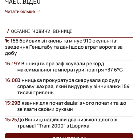
ЧАЕС. ВІДЕО
Читати більше
ОСТАННІ НОВИНИ ВІННИЦІ
156 бойових зіткнень та мінус 910 окупантів:
зведення Генштабу та дані щодо втрат ворога за
добу
16:19
У Вінниці вчора зафіксували рекорд
максимальної температури повітря +37,6°С
16:08
Вінницька прокуратура скерувала до суду
справу шахрая, який видурив у вінничанки 154
тисячі гривень
15:29
В'язання для початківців: з чого почати та що
зв'язати своїми руками
15:25
До Вінниці надійшли два низькопідлогові
трамваї "Tram 2000" з Цюриха