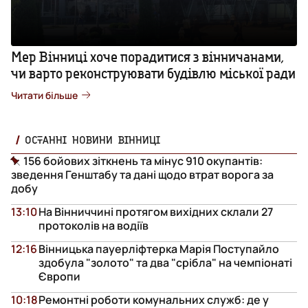
Мер Вінниці хоче порадитися з вінничанами,
чи варто реконструювати будівлю міської ради
Читати більше
ОСТАННІ НОВИНИ ВІННИЦІ
156 бойових зіткнень та мінус 910 окупантів:
зведення Генштабу та дані щодо втрат ворога за
добу
13:10
На Вінниччині протягом вихідних склали 27
протоколів на водіїв
12:16
Вінницька пауерліфтерка Марія Поступайло
здобула "золото" та два "срібла" на чемпіонаті
Європи
10:18
Ремонтні роботи комунальних служб: де у