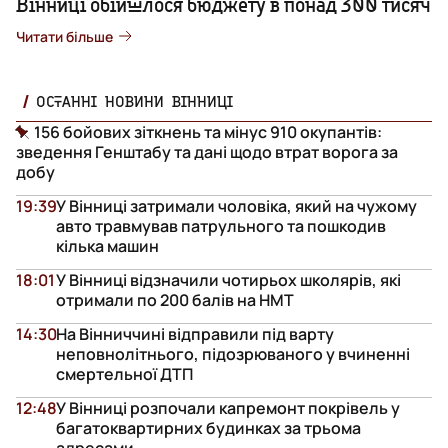
Вінниці обійшлося бюджету в понад 300 тисяч
Читати більше
ОСТАННІ НОВИНИ ВІННИЦІ
156 бойових зіткнень та мінус 910 окупантів:
зведення Генштабу та дані щодо втрат ворога за
добу
19:39
У Вінниці затримали чоловіка, який на чужому
авто травмував патрульного та пошкодив
кілька машин
18:01
У Вінниці відзначили чотирьох школярів, які
отримали по 200 балів на НМТ
14:30
На Вінниччині відправили під варту
неповнолітнього, підозрюваного у вчиненні
смертельної ДТП
12:48
У Вінниці розпочали капремонт покрівель у
багатоквартирних будинках за трьома
адресами