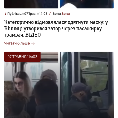
Публікація
07 Травня
14:03
Вежа,
Вежа
Категорично відмовлялася одягнути маску: у
Вінниці утворився затор через пасажирку
трамвая. ВІДЕО
Читати більше
07 ТРАВНЯ
/ 14:03