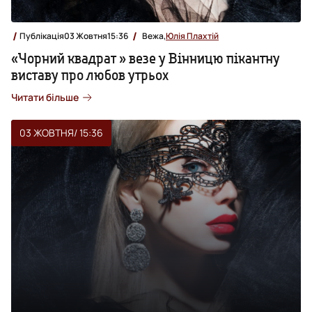
Публікація
03 Жовтня
15:36
Вежа,
Юлія Плахтій
«Чорний квадрат » везе у Вінницю пікантну
виставу про любов утрьох
Читати більше
03 ЖОВТНЯ
/ 15:36