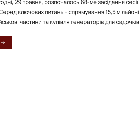
годні, 29 травня, розпочалось 68-ме засідання сесії
 Серед ключових питань - спрямування 15,5 мільйон
йськові частини та купівля генераторів для садочків
омляє «Вежа» з посиланням на Телеграм-канал
я Моргунова. У напрямку «Безпека та
нують спрямувати понад 15,5 млн грн на підтримку
ькових частин. Йдеться про безпілотні авіаційні