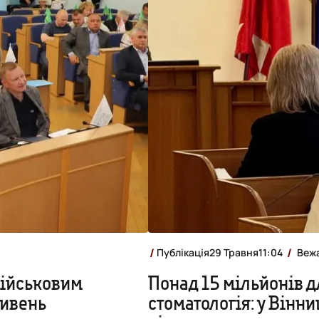
Публікація
29 Травня
11:04
Веж
військовим
Понад 15 мільйонів д
ривень
стоматологія: у Вінни