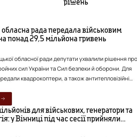
рішень
 обласна рада передала військовим
на понад 29,5 мільйона гривень
ицької обласної ради депутати ухвалили рішення пр
ройних сил України та Сил безпеки й оборони. Для
ередали квадрокоптери, а також антитепловізійні
, під
асідання сесії депутати Вінницької обласної ради
ільйонів для військових, генератори та
ія: у Вінниці під час сесії прийняли
ням порядку денного розглянули рішення щодо
ень