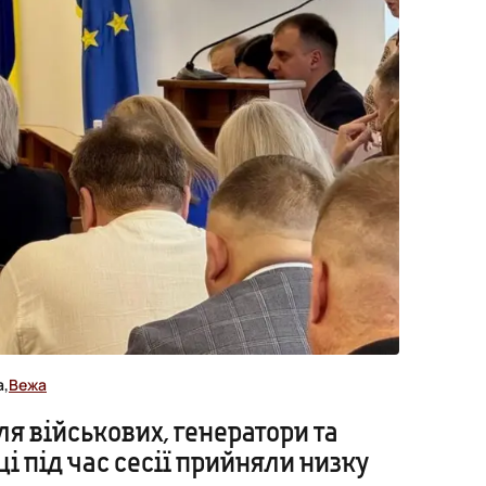
а,
Вежа
ля військових, генератори та
ці під час сесії прийняли низку