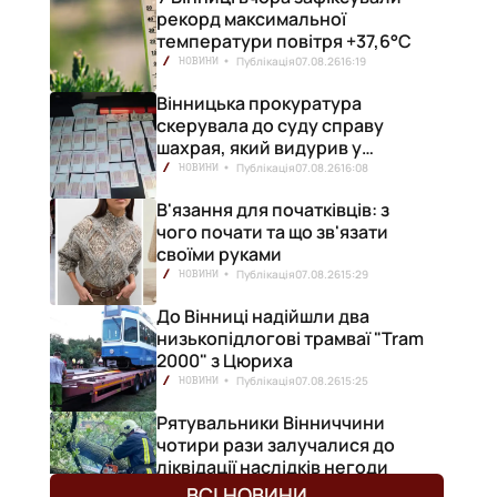
рекорд максимальної
температури повітря +37,6°С
Публікація
07.08.26
16:19
НОВИНИ
Вінницька прокуратура
скерувала до суду справу
шахрая, який видурив у
вінничанки 154 тисячі гривень
Публікація
07.08.26
16:08
НОВИНИ
В'язання для початківців: з
чого почати та що зв'язати
своїми руками
Публікація
07.08.26
15:29
НОВИНИ
До Вінниці надійшли два
низькопідлогові трамваї "Tram
2000" з Цюриха
Публікація
07.08.26
15:25
НОВИНИ
Рятувальники Вінниччини
чотири рази залучалися до
ліквідації наслідків негоди
Публікація
07.08.26
14:03
НОВИНИ
ВСІ НОВИНИ