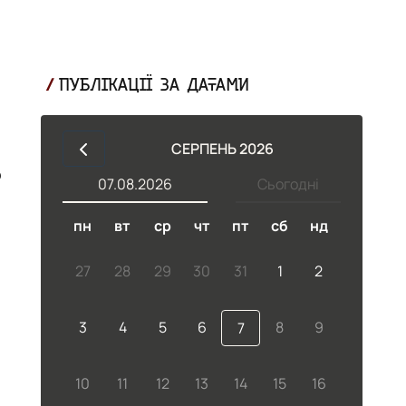
ПУБЛІКАЦІЇ ЗА ДАТАМИ
СЕРПЕНЬ 2026
о
07.08.2026
Сьогодні
пн
вт
ср
чт
пт
сб
нд
27
28
29
30
31
1
2
3
4
5
6
8
9
7
10
11
12
13
14
15
16