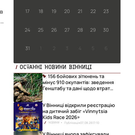
ів
17
18
19
20
21
22
23
.
24
25
26
27
28
29
30
31
1
2
3
4
5
6
ОСТАННІ НОВИНИ ВІННИЦІ
156 бойових зіткнень та
мінус 910 окупантів: зведення
Генштабу та дані щодо втрат
ворога за добу
У Вінниці відкрили реєстрацію
на дитячий забіг «Vinnytsia
Kids Race 2026»
Публікація
07.08.26
17:10
НОВИНИ
У Вінниці вчора зафіксували