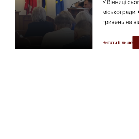
У Вінниці сьо
міської ради.
гривень на ві
Про це повід
міського голови Сергі
Читати більше
оборона» пла
чотирьох війс
ком...