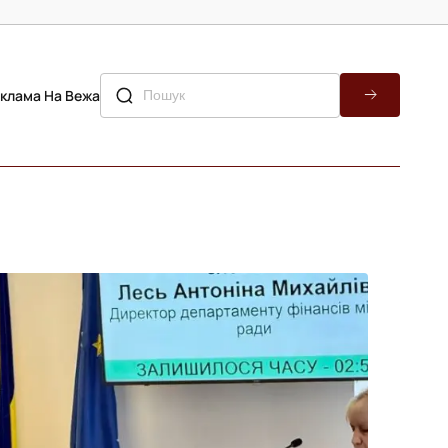
клама На Вежа