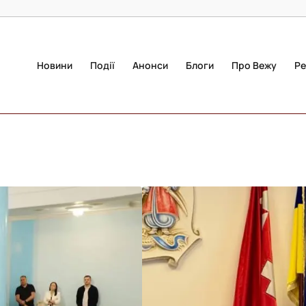
Новини
Події
Анонси
Блоги
Про Вежу
Ре