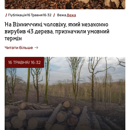
Публікація
16 Травня
16:32
Вежа,
Вежа
На Вінниччині чоловіку, який незаконно
вирубив 43 дерева, призначили умовний
термін
Читати більше
16 ТРАВНЯ
/ 16:32