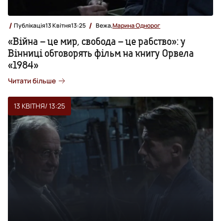
Публікація
13 Квітня
13:25
Вежа,
Марина Однорог
«Війна – це мир, свобода – це рабство»: у
Вінниці обговорять фільм на книгу Орвела
«1984»
Читати більше
13 КВІТНЯ
/ 13:25