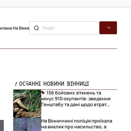
клама На Вежа
ОСТАННІ НОВИНИ ВІННИЦІ
156 бойових зіткнень та
мінус 910 окупантів: зведення
Генштабу та дані щодо втрат
ворога за добу
На Вінниччині поліція приїхала
на виклик про насильство, а