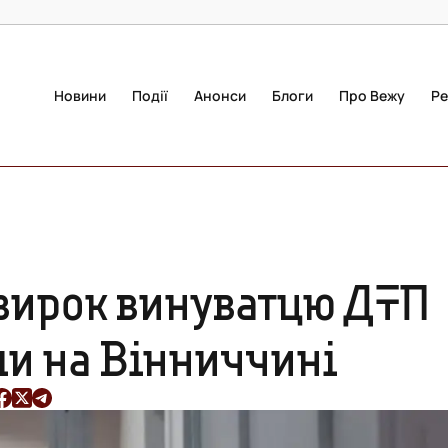
Новини
Події
Анонси
Блоги
Про Вежу
Ре
 вирок винуватцю ДТП
ми на Вінниччині