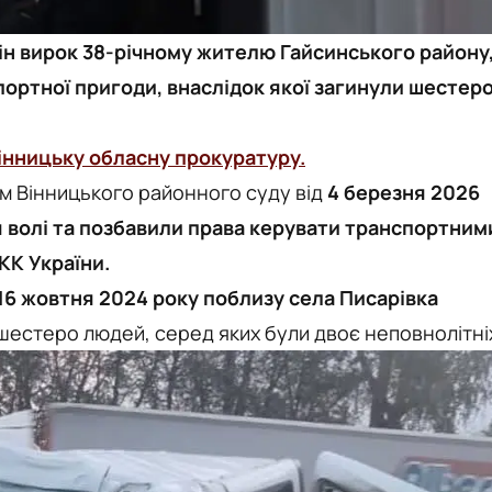
ін вирок 38-річному жителю Гайсинського району
ортної пригоди, внаслідок якої загинули шестер
інницьку обласну прокуратуру.
ом Вінницького районного суду від
4 березня 2026
я волі та позбавили права керувати транспортним
 КК України.
16 жовтня 2024 року поблизу села Писарівка
шестеро людей, серед яких були двоє неповнолітні