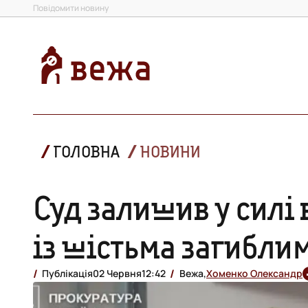
Повідомити новину
ГОЛОВНА
НОВИНИ
Суд залишив у силі
із шістьма загибли
Публікація
02 Червня
12:42
Вежа,
Хоменко Олександр