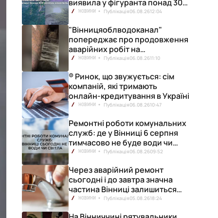
виявила у фігуранта понад 300
конопель
Публікація
06.08.26
12:04
НОВИНИ
"Вінницяоблводоканал"
попереджає про продовження
аварійних робіт на
водопровідній станції
Публікація
06.08.26
11:10
НОВИНИ
® Ринок, що звужується: сім
компаній, які тримають
онлайн-кредитування в Україні
Публікація
06.08.26
10:47
НОВИНИ
Ремонтні роботи комунальних
служб: де у Вінниці 6 серпня
тимчасово не буде води чи
світла
Публікація
06.08.26
09:52
НОВИНИ
Через аварійний ремонт
сьогодні і до завтра значна
частина Вінниці залишиться
без води
Публікація
05.08.26
18:24
НОВИНИ
На Вінниччині рятувальники