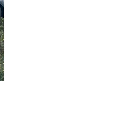
психорозвантажувальний
захід - «Сила лісу» на природі
Публікація
04.08.26
15:20
НОВИНИ