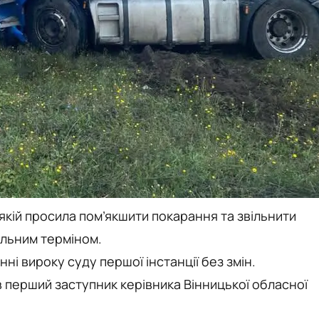
якій просила пом’якшити покарання та звільнити
альним терміном.
і вироку суду першої інстанції без змін.
 перший заступник керівника Вінницької обласної