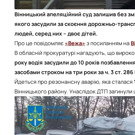
Вінницький апеляційний суд залишив без зм
якого засудили за скоєння дорожньо-трансп
людей, серед них – двоє дітей.
Про це повідомляє
«Вежа»
з посиланням на
В
В обласній прокуратурі нагадують, що вирок
року водія засудили до 10 років позбавленн
засобами строком на три роки за ч. 3 ст. 286
Йдеться про резонансну аварію, яка сталася
Вінницького району. Унаслідок ДТП загинули 