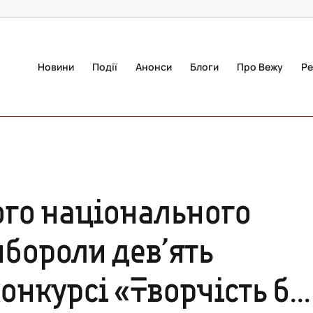
Новини
Події
Анонси
Блоги
Про Вежу
Ре
ого національного
ибороли дев’ять
онкурсі «Творчість бе