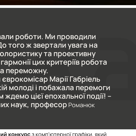
вали роботи. Ми проводили
До того ж звертали увага на
колористику та проективну
 гармонії цих критеріїв робота
а переможну.
 єврокомісар Марії Габріель
ій молоді і побажала перемоги
м ждемо цієї епохальної події! –
них наук, професор
Романюк
ий конкурс
з комп’ютерної графіки, який