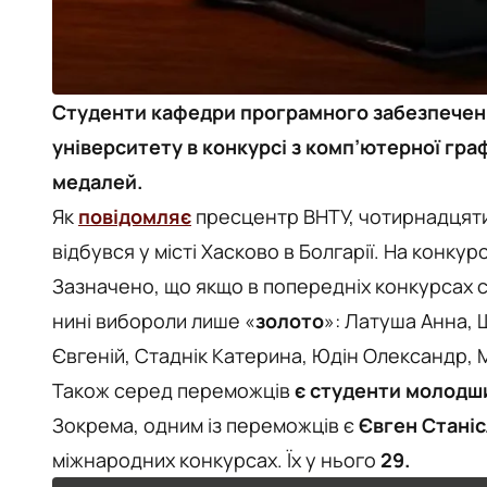
Студенти кафедри програмного забезпеченн
університету в конкурсі з комп’ютерної гра
медалей.
Як
повідомляє
пресцентр ВНТУ, чотирнадцяти
відбувся у місті Хасково в Болгарії. На конку
Зазначено, що якщо в попередніх конкурсах с
нині вибороли лише «
золото
»: Латуша Анна, 
Євгеній, Стаднік Катерина, Юдін Олександр, 
Також серед переможців
є студенти молодши
Зокрема, одним із переможців є
Євген Станіс
міжнародних конкурсах. Їх у нього
29.