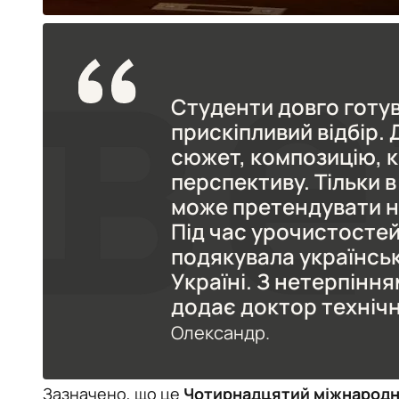
Студенти довго готу
прискіпливий відбір. 
сюжет, композицію, 
перспективу. Тільки в
може претендувати н
Під час урочистостей
подякувала українськ
Україні. З нетерпіння
додає доктор техніч
Олександр.
Зазначено, що це
Чотирнадцятий міжнародн