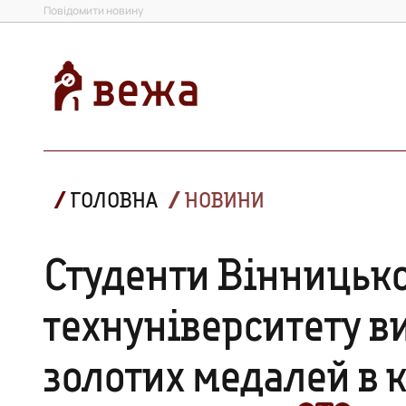
Повідомити новину
ГОЛОВНА
НОВИНИ
Студенти Вінницьк
технуніверситету в
золотих медалей в к