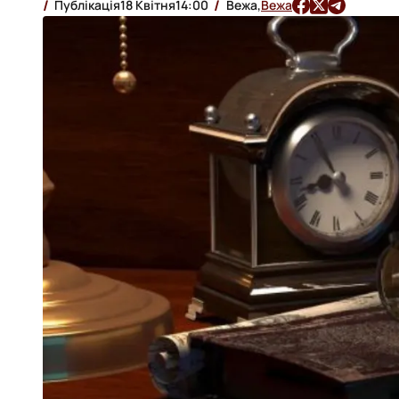
меж»
Публікація
18 Квітня
14:00
Вежа,
Вежа