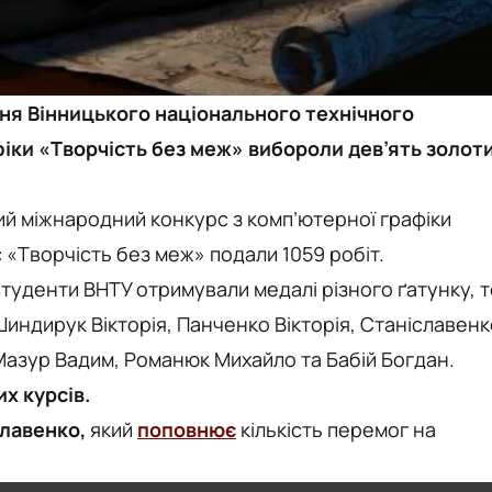
я Вінницького національного технічного
фіки «Творчість без меж» вибороли дев’ять золот
й міжнародний конкурс з комп’ютерної графіки
рс «Творчість без меж» подали 1059 робіт.
туденти ВНТУ отримували медалі різного ґатунку, т
Шиндирук Вікторія, Панченко Вікторія, Станіславенк
Мазур Вадим, Романюк Михайло та Бабій Богдан.
х курсів.
лавенко,
який
поповнює
кількість перемог на