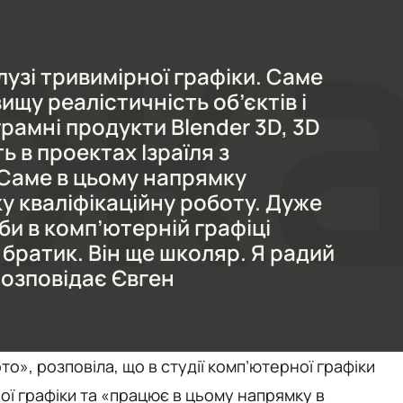
лузі тривимірної графіки. Саме
щу реалістичність об’єктів і
грамні продукти Blender 3D, 3D
ь в проектах Ізраїля з
 Саме в цьому напрямку
 кваліфікаційну роботу. Дуже
би в комп’ютерній графіці
братик. Він ще школяр. Я радий
розповідає Євген
то», розповіла, що в студії комп’ютерної графіки
ої графіки та «працює в цьому напрямку в