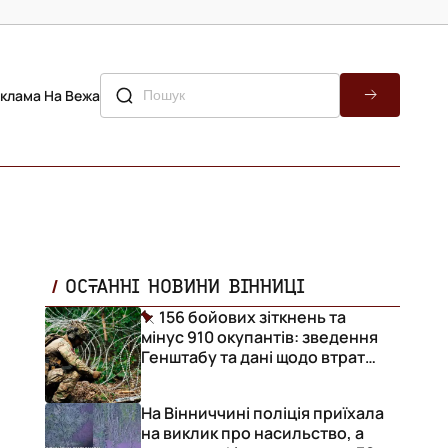
клама На Вежа
ОСТАННІ НОВИНИ ВІННИЦІ
156 бойових зіткнень та
мінус 910 окупантів: зведення
Генштабу та дані щодо втрат
ворога за добу
з
На Вінниччині поліція приїхала
на виклик про насильство, а