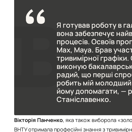
Я готував роботу в га
вона забезпечує найви
процесів. Освоїв про
Max, Maya. Брав участ
тривимірної графіки.
виконую бакалаврську
радий, що перші спро
робить мій молодший 
йому допомагати, — 
Станіславенко.
Вікторія Панченко
, яка також виборола «золо
ВНТУ отримала професійні знання з тривимірн