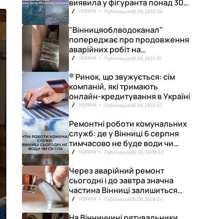
виявила у фігуранта понад 300
конопель
Публікація
06.08.26
12:04
НОВИНИ
"Вінницяоблводоканал"
попереджає про продовження
аварійних робіт на
водопровідній станції
Публікація
06.08.26
11:10
НОВИНИ
® Ринок, що звужується: сім
компаній, які тримають
онлайн-кредитування в Україні
Публікація
06.08.26
10:47
НОВИНИ
Ремонтні роботи комунальних
служб: де у Вінниці 6 серпня
тимчасово не буде води чи
світла
Публікація
06.08.26
09:52
НОВИНИ
Через аварійний ремонт
сьогодні і до завтра значна
частина Вінниці залишиться
без води
Публікація
05.08.26
18:24
НОВИНИ
На Вінниччині рятувальники