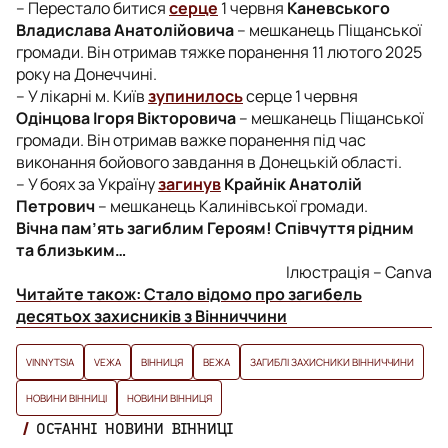
– Перестало битися
серце
1 червня
Каневського
Владислава Анатолійовича
– мешканець Піщанської
громади. Він отримав тяжке поранення 11 лютого 2025
року на Донеччині.
– У лікарні м. Київ
зупинилось
серце 1 червня
Одінцова Ігоря Вікторовича
– мешканець Піщанської
громади. Він отримав важке поранення під час
виконання бойового завдання в Донецькій області.
– У боях за Україну
загинув
Крайнік Анатолій
Петрович
– мешканець Калинівської громади.
Вічна пам’ять загиблим Героям! Співчуття рідним
та близьким…
Ілюстрація – Сanva
Читайте також:
Стало відомо про загибель
десятьох захисників з Вінниччини
VINNYTSIA
VЕЖА
ВІННИЦЯ
ВЕЖА
ЗАГИБЛІ ЗАХИСНИКИ ВІННИЧЧИНИ
НОВИНИ ВІННИЦІ
НОВИНИ ВІННИЦЯ
ОСТАННІ НОВИНИ ВІННИЦІ