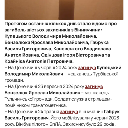
Протягом останніх кількох днів стало відомо про
загибель шістьох захисників з Вінниччини:
Купецького Володимира Миколайовича,
Бензелюка Ярослава Миколайовича, Габрука
Василя Григоровича, Каневського Владислава
Анатолійовича, Одінцова Ігоря Вікторовича та
Крайніка Анатолія Петровича.
– На Донеччині у червні 2024 року
загинув
Купецький
Володимир Миколайович
– мешканець Турбівської
громади.
– На Донеччині 23 вересня 2024 року
загинув
Бензелюк Ярослав Миколайович
– мешканець
Тульчинської громади. Солдат служив стрільцем-
помічником гранатометника.
– На Донеччині 24 травня
загинув
вінничанин
Габрук
Василь Григорович
. Його мобілізували у червні 2023
року. Він був пілотом БпЛА. Захиснику було 29 років.