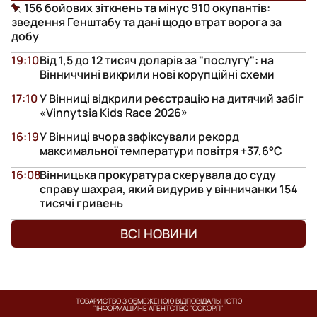
156 бойових зіткнень та мінус 910 окупантів:
зведення Генштабу та дані щодо втрат ворога за
добу
19:10
Від 1,5 до 12 тисяч доларів за "послугу": на
Вінниччині викрили нові корупційні схеми
17:10
У Вінниці відкрили реєстрацію на дитячий забіг
«Vinnytsia Kids Race 2026»
16:19
У Вінниці вчора зафіксували рекорд
максимальної температури повітря +37,6°С
16:08
Вінницька прокуратура скерувала до суду
справу шахрая, який видурив у вінничанки 154
тисячі гривень
ВСІ НОВИНИ
ТОВАРИСТВО З ОБМЕЖЕНОЮ ВІДПОВІДАЛЬНІСТЮ
"ІНФОРМАЦІЙНЕ АГЕНТСТВО "ОСКОРП"