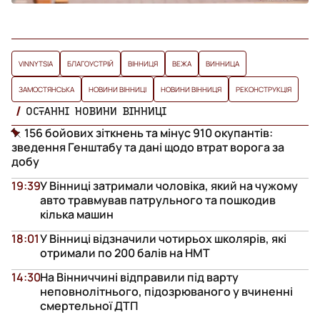
VINNYTSIA
БЛАГОУСТРІЙ
ВІННИЦЯ
ВЕЖА
ВИННИЦА
ЗАМОСТЯНСЬКА
НОВИНИ ВІННИЦІ
НОВИНИ ВІННИЦЯ
РЕКОНСТРУКЦІЯ
ОСТАННІ НОВИНИ ВІННИЦІ
156 бойових зіткнень та мінус 910 окупантів:
зведення Генштабу та дані щодо втрат ворога за
добу
19:39
У Вінниці затримали чоловіка, який на чужому
авто травмував патрульного та пошкодив
кілька машин
18:01
У Вінниці відзначили чотирьох школярів, які
отримали по 200 балів на НМТ
14:30
На Вінниччині відправили під варту
неповнолітнього, підозрюваного у вчиненні
смертельної ДТП