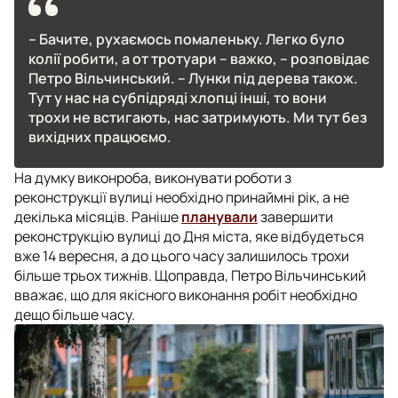
– Бачите, рухаємось помаленьку. Легко було
колії робити, а от тротуари – важко, – розповідає
Петро Вільчинський. – Лунки під дерева також.
Тут у нас на субпідряді хлопці інші, то вони
трохи не встигають, нас затримують. Ми тут без
вихідних працюємо.
На думку виконроба, виконувати роботи з
реконструкції вулиці необхідно принаймні рік, а не
декілька місяців. Раніше
планували
завершити
реконструкцію вулиці до Дня міста, яке відбудеться
вже 14 вересня, а до цього часу залишилось трохи
більше трьох тижнів. Щоправда, Петро Вільчинський
вважає, що для якісного виконання робіт необхідно
дещо більше часу.