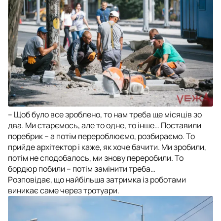
– Щоб було все зроблено, то нам треба ще місяців зо
два. Ми старємось, але то одне, то інше… Поставили
поребрик – а потім перероблюємо, розбираємо. То
прийде архітектор і каже, як хоче бачити. Ми зробили,
потім не сподобалось, ми знову переробили. То
бордюр побили – потім замінити треба…
Розповідає, що найбільша затримка із роботами
виникає саме через тротуари.