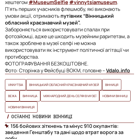
хештегом
#MuseumSelfie
#vinnytsiamuseum
.
П’ять перших учасників флешмобу, які виконають
умови акції, отримають
путівник “Вінницький
обласний краєзнавчий музей”.
Забороняється використовувати спалах при
фотозйомці, адже це шкодить музейним раритетам, а
також зроблене в музеї селфі не можна
використовувати як інструмент політичної агітації чи
протиборства.
ФОТОГРАФУВАННЯ БЕЗКОШТОВНЕ.
Фото: Сторінка у Фейсбуці ВОКМ, головне –
Vdalo.info
VINNYTSIA
ВІННИЦЬКИЙ ОБЛАСНИЙ КРАЄЗНАВЧИЙ МУЗЕЙ
ВІННИЦЯ
ВЕЖА
ВИННИЦА
МІЖНАРОДНИЙ ДЕНЬ СЕЛФІ В МУЗЕЇ
НОВИНИ ВІННИЦІ
НОВИНИ ВІННИЦЯ
ОСТАННІ НОВИНИ ВІННИЦІ
156 бойових зіткнень та мінус 910 окупантів:
зведення Генштабу та дані щодо втрат ворога за
добу