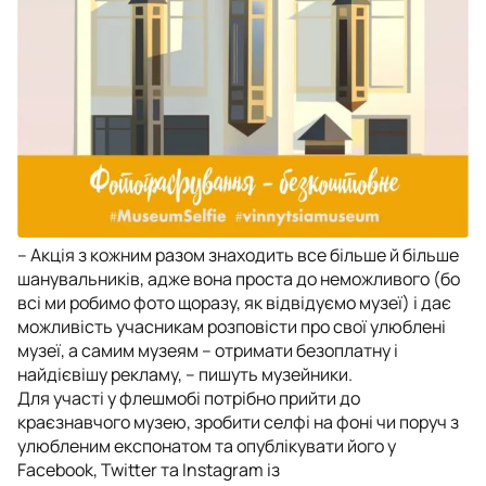
– Акція з кожним разом знаходить все більше й більше
шанувальників, адже вона проста до неможливого (бо
всі ми робимо фото щоразу, як відвідуємо музеї) і дає
можливість учасникам розповісти про свої улюблені
музеї, а самим музеям – отримати безоплатну і
найдієвішу рекламу, – пишуть музейники.
Для участі у флешмобі потрібно прийти до
краєзнавчого музею, зробити селфі на фоні чи поруч з
улюбленим експонатом та опублікувати його у
Facebook, Twitter та Instagram із