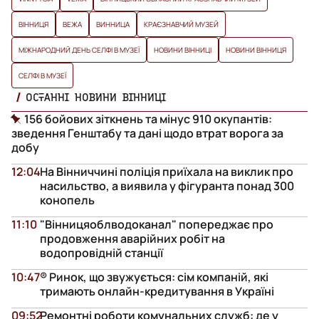
ВІННИЦЯ
ВЕЖА
ВИННИЦА
КРАЄЗНАВЧИЙ МУЗЕЙ
МІЖНАРОДНИЙ ДЕНЬ СЕЛФІ В МУЗЕЇ
НОВИНИ ВІННИЦІ
НОВИНИ ВІННИЦЯ
СЕЛФІ В МУЗЕЇ
ОСТАННІ НОВИНИ ВІННИЦІ
156 бойових зіткнень та мінус 910 окупантів:
зведення Генштабу та дані щодо втрат ворога за
добу
12:04
На Вінниччині поліція приїхала на виклик про
насильство, а виявила у фігуранта понад 300
конопель
11:10
"Вінницяоблводоканал" попереджає про
продовження аварійних робіт на
водопровідній станції
10:47
® Ринок, що звужується: сім компаній, які
тримають онлайн-кредитування в Україні
09:52
Ремонтні роботи комунальних служб: де у