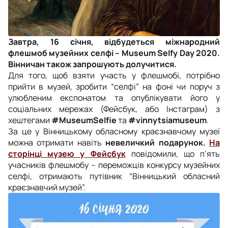
Завтра, 16 січня, відбудеться міжнародний
флешмоб музейних селфі – Museum Selfy Day 2020.
Вінничан також запрошують долучитися.
Для того, щоб взяти участь у флешмобі, потрібно
прийти в музей, зробити “селфі” на фоні чи поруч з
улюбленим експонатом та опублікувати його у
соціальних мережах (Фейсбук, або Інстаграм) з
хештегами
#MuseumSelfie
та
#vinnytsiamuseum
.
За це у Вінницькому обласному краєзнавчому музеї
можна отримати навіть
невеличкий подарунок.
На
сторінці музею у Фейсбук
повідомили, що п’ять
учасників флешмобу – переможців конкурсу музейних
селфі, отримають путівник “Вінницький обласний
краєзнавчий музей”.