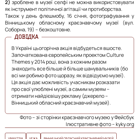
2)
зроблене в музеї селфі не можна використовувати
як інструмент політичної агітації чи протиборства.
Також у день флешмобу, 16 січня, фотографування у
Вінницькому обласному краєзнавчому музеї (вул.
Соборна, 19)
–
безкоштовне.
В Україні цьогорічна акція відбудеться вшосте.
Започаткована європейським проектом Culture
Themes у 2014 році, вона з кожним разом
знаходить все більше й більше шанувальників (бо
всі ми робимо фото щоразу, як відвідуємо музеї).
Ця акція дає можливість учасникам розказати
про свої улюблені музеї, а самим музеям –
отримати найдієвішу рекламу (джерело –
Вінницький обласний краєзнавчий музей).
Фото – зі сторінки краєзнавчого музею у Фейсбук
Ілюстративне фото – kyky.org
VINNYTSIA
VЕЖА
ВІННИЦЬКИЙ ОБЛАСНИЙ КРАЄЗНАВЧИЙ МУЗЕЙ