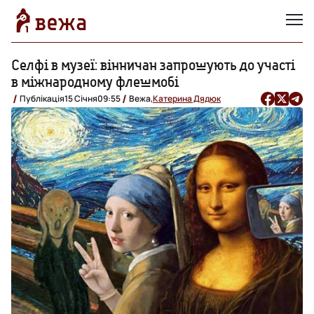
Селфі в музеї: вінничан запрошують до участі
в міжнародному флешмобі
Публікація
15 Січня
09:55
Вежа,
Катерина Дядюк