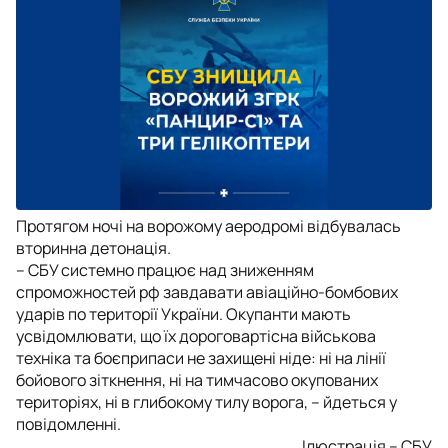
Протягом ночі на ворожому аеродромі відбувалась
вторинна детонація.
– СБУ системно працює над зниженням
спроможностей рф завдавати авіаційно-бомбових
ударів по території України. Окупанти мають
усвідомлювати, що їх дороговартісна військова
техніка та боєприпаси не захищені ніде: ні на лінії
бойового зіткнення, ні на тимчасово окупованих
територіях, ні в глибокому тилу ворога, – йдеться у
повідомленні.
Ілюстрація – СБУ