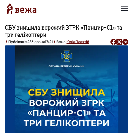
СБУ знищила ворожий ЗГРК «Панцир-С1» та
три гелікоптери
Публікація
28 Червня
17:21
Вежа,
Юлія Плахтій