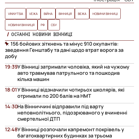
VINNYTSIA
VЕЖА
ВІЙНА
ВІННИЦЯ
ВЕЖА
НОВИНИ ВІННИЦІ
НОВИНИ ВІННИЦЯ
РФ
СБУ
ОСТАННІ НОВИНИ ВІННИЦІ
156 бойових зіткнень та мінус 910 окупантів:
зведення Генштабу та дані щодо втрат ворога за
добу
19:39
У Вінниці затримали чоловіка, який на чужому
авто травмував патрульного та пошкодив
кілька машин
18:01
У Вінниці відзначили чотирьох школярів, які
отримали по 200 балів на НМТ
14:30
На Вінниччині відправили під варту
неповнолітнього, підозрюваного у вчиненні
смертельної ДТП
12:48
У Вінниці розпочали капремонт покрівель у
багатоквартирних будинках за трьома