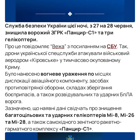
Служба безпеки України цієї ночі, з 27 на 28 червня,
знищила ворожий ЗГРК «Панцир-С1» та три
гелікоптери.
Про це повідомляє “
Вежа
” з посиланням на
СБУ
.
Так,
дрони української спецслужби атакували військовий
аеродром «Кіровське» у тимчасово окупованому
Криму.
Було нанесено
вогневе ураження по
місцях
дислокації авіаційного компоненту, засобах
протиповітряної оборони, складах зберігання
боєприпасів, а також розвідувальних та ударних БпЛА
ворога.
Зазначено, що наявні дані свідчать про знищення
багатоцільових та ударних гелікоптерів Мі-8, Мі-26
та Мі-28
, а також самохідного зенітного ракетно-
гарматного комплексу
«Панцир-С1»
.