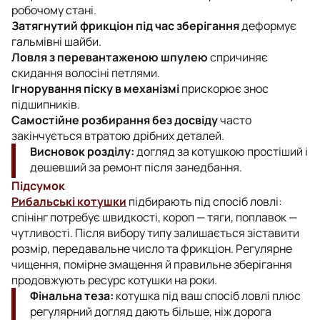
робочому стані.
Затягнутий фрикціон під час зберігання
деформує
гальмівні шайби.
Ловля з перевантаженою шпулею
спричиняє
скидання волосіні петлями.
Ігнорування піску в механізмі
прискорює знос
підшипників.
Самостійне розбирання без досвіду
часто
закінчується втратою дрібних деталей.
Висновок розділу:
догляд за котушкою простіший і
дешевший за ремонт після занедбання.
Підсумок
Рибальські котушки
підбирають під спосіб ловлі:
спінінг потребує швидкості, короп — тяги, поплавок —
чутливості. Після вибору типу залишається зіставити
розмір, передавальне число та фрикціон. Регулярне
чищення, помірне змащення й правильне зберігання
продовжують ресурс котушки на роки.
Фінальна теза:
котушка під ваш спосіб ловлі плюс
регулярний догляд дають більше, ніж дорога