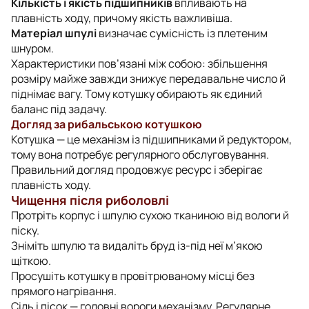
Кількість і якість підшипників
впливають на
плавність ходу, причому якість важливіша.
Матеріал шпулі
визначає сумісність із плетеним
шнуром.
Характеристики пов’язані між собою: збільшення
розміру майже завжди знижує передавальне число й
піднімає вагу. Тому котушку обирають як єдиний
баланс під задачу.
Догляд за рибальською котушкою
Котушка — це механізм із підшипниками й редуктором,
тому вона потребує регулярного обслуговування.
Правильний догляд продовжує ресурс і зберігає
плавність ходу.
Чищення після риболовлі
Протріть корпус і шпулю сухою тканиною від вологи й
піску.
Зніміть шпулю та видаліть бруд із-під неї м’якою
щіткою.
Просушіть котушку в провітрюваному місці без
прямого нагрівання.
Сіль і пісок — головні вороги механізму. Регулярне