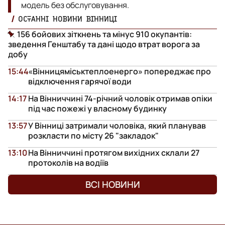
модель без обслуговування.
ОСТАННІ НОВИНИ ВІННИЦІ
156 бойових зіткнень та мінус 910 окупантів:
зведення Генштабу та дані щодо втрат ворога за
добу
15:44
«Вінницяміськтеплоенерго» попереджає про
відключення гарячої води
14:17
На Вінниччині 74-річний чоловік отримав опіки
під час пожежі у власному будинку
13:57
У Вінниці затримали чоловіка, який планував
розкласти по місту 26 "закладок"
13:10
На Вінниччині протягом вихідних склали 27
протоколів на водіїв
ВСІ НОВИНИ