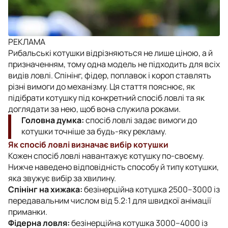
РЕКЛАМА
Рибальські котушки відрізняються не лише ціною, а й
призначенням, тому одна модель не підходить для всіх
видів ловлі. Спінінг, фідер, поплавок і короп ставлять
різні вимоги до механізму. Ця стаття пояснює, як
підібрати котушку під конкретний спосіб ловлі та як
доглядати за нею, щоб вона служила роками.
Головна думка:
спосіб ловлі задає вимоги до
котушки точніше за будь-яку рекламу.
Як спосіб ловлі визначає вибір котушки
Кожен спосіб ловлі навантажує котушку по-своєму.
Нижче наведено відповідність способу й типу котушки,
яка звужує вибір за хвилину.
Спінінг на хижака:
безінерційна котушка 2500–3000 із
передавальним числом від 5.2:1 для швидкої анімації
приманки.
Фідерна ловля:
безінерційна котушка 3000–4000 із