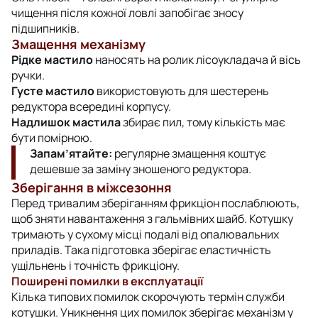
чищення після кожної ловлі запобігає зносу
підшипників.
Змащення механізму
Рідке мастило
наносять на ролик лісоукладача й вісь
ручки.
Густе мастило
використовують для шестерень
редуктора всередині корпусу.
Надлишок мастила
збирає пил, тому кількість має
бути помірною.
Запам’ятайте:
регулярне змащення коштує
дешевше за заміну зношеного редуктора.
Зберігання в міжсезоння
Перед тривалим зберіганням фрикціон послаблюють,
щоб зняти навантаження з гальмівних шайб. Котушку
тримають у сухому місці подалі від опалювальних
приладів. Така підготовка зберігає еластичність
ущільнень і точність фрикціону.
Поширені помилки в експлуатації
Кілька типових помилок скорочують термін служби
котушки. Уникнення цих помилок зберігає механізм у