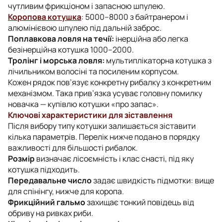
чутливим фрикціоном і запасною шпулею.
Коропова котушка
: 5000–8000 з байтранером і
алюмінієвою шпулею під дальній заброс.
Поплавкова ловля на течії:
інерційна або легка
безінерційна котушка 1000–2000.
Тролінг і морська ловля:
мультиплікаторна котушка з
лічильником волосіні та посиленим корпусом.
Кожен рядок пов’язує конкретну рибалку з конкретним
механізмом. Така прив’язка усуває головну помилку
новачка — купівлю котушки «про запас».
Ключові характеристики для зіставлення
Після вибору типу котушки залишається зіставити
кілька параметрів. Перелік нижче подано в порядку
важливості для більшості рибалок.
Розмір
визначає лісоємність і клас снасті, під яку
котушка підходить.
Передавальне число
задає швидкість підмотки: вище
для спінінгу, нижче для коропа.
Фрикційний гальмо
захищає тонкий повідець від
обриву на ривках риби.