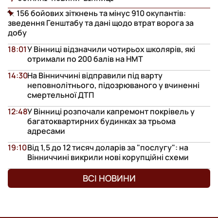
156 бойових зіткнень та мінус 910 окупантів:
зведення Генштабу та дані щодо втрат ворога за
добу
18:01
У Вінниці відзначили чотирьох школярів, які
отримали по 200 балів на НМТ
14:30
На Вінниччині відправили під варту
неповнолітнього, підозрюваного у вчиненні
смертельної ДТП
12:48
У Вінниці розпочали капремонт покрівель у
багатоквартирних будинках за трьома
адресами
19:10
Від 1,5 до 12 тисяч доларів за "послугу": на
Вінниччині викрили нові корупційні схеми
ВСІ НОВИНИ