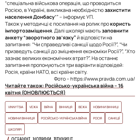
“спеціальна військова операція, що проводиться
Росією, в Україні, викликана необхідністю
захистити
населення Донбасу
“
” – інформує УП.
Також у методичці є посилання на ролик про
користь
імпортозаміщення
. Далі школярі мають
заповнити
анкету “зворотного зв’язку”
й відповісти на
запитання:
“Чи справедливі санкції щодо Росії?”, “Чи
призведуть санкції до зміцнення економіки Росії?”, “Хто
зазнає великих економічних втрат?”.
На останнє
запитання пропонуються три варіанти відповідей:
Росія, країни НАТО, всі країни світу.
Фото – https://www.pravda.com.ua/
Читайте також:
Російсько-українська війна – 16
квітня (ОНОВЛЮЄТЬСЯ)
VINNYTSIA
VЕЖА
ВІЙНА
ВІННИЦЯ
ВЕЖА
НОВИНИ ВІННИЦІ
НОВИНИ ВІННИЦЯ
РОСІЙСЬКО-УКРАЇНСЬКА ВІЙНА
РОСІЯ
САНКЦІЇ
ШКОЛЯРІ
ОСТАННІ НОВИНИ ВІННИЦІ