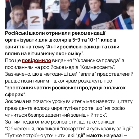
Російські школи отримали рекомендації
організувати для школярів 5-9 та 10-11 класів
заняття на тему “Антиросійські санкції та їхній
вплив на вітчизняну економіку”.
Про це
повідомило
видання “Українська правда” з
посиланням на російське медіа “Коммерсантъ”.
Зазначено, що в методичці цей “вплив” представлений
радше позитивним – школярам розкажуть про
“
зростання частки російської продукції в кількох
сферах
“.
Зокрема на початку уроку вчитель має навести цитату
президента володимира путіна про те, що “на росію
чиниться безпрецедентний зовнішній тиск”.
За тим педагог має розповісти, що таке санкції:
“Обмеження, покликані “покарати” якусь країну за її дії”.
“
Тут же потрібно уточнити,
які “дії” мають на увазі
—