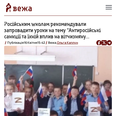
Російським школам рекомендували
запровадити уроки на тему “Антиросійські
санкції та їхній вплив на вітчизняну
економіку”
Публікація
16 Квітня
15:42
Вежа,
Ольга Каплун