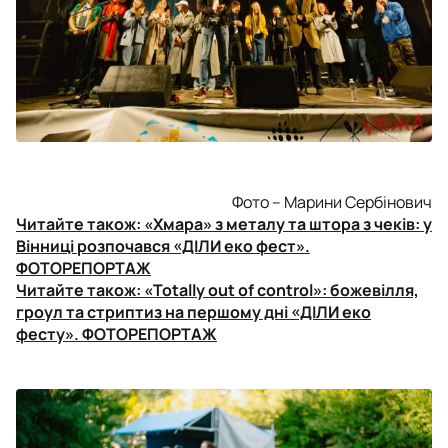
Фото – Марини Сербінович
Читайте також:
«Хмара» з металу та штора з чеків: у
Вінниці розпочався «ДІЛИ еко фест».
ФОТОРЕПОРТАЖ
Читайте також:
«Totally out of control»: божевілля,
гроул та стриптиз на першому дні «ДІЛИ еко
фесту». ФОТОРЕПОРТАЖ