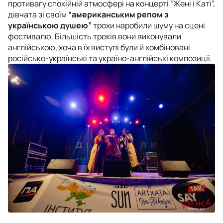
противагу спокійній атмосфері на концерті “Жені і Каті”,
дівчата зі своїм
“американським репом з
українською душею”
трохи наробили шуму на сцені
фестивалю. Більшість треків вони виконували
англійською, хоча в їх виступі були й комбіновані
російсько-українські та україно-англійські композиції.