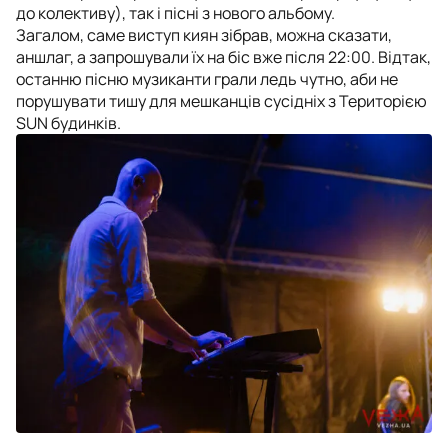
до колективу), так і пісні з нового альбому.
Загалом, саме виступ киян зібрав, можна сказати,
аншлаг, а запрошували їх на біс вже після 22:00. Відтак,
останню пісню музиканти грали ледь чутно, аби не
порушувати тишу для мешканців сусідніх з Територією
SUN будинків.