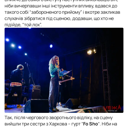
ніби вичерпавши інші інструменти впливу, вдався до
такого собі “забороненого прийому” і вкотре закликав
слухачів зібратися під сценою, додавши, що хто не
підійде, “той лох”.
Так, після чергового зворотнього відліку, на сцену
вийшли три сестри з Харкова – гурт “
Fo Sho
“. Ніби на