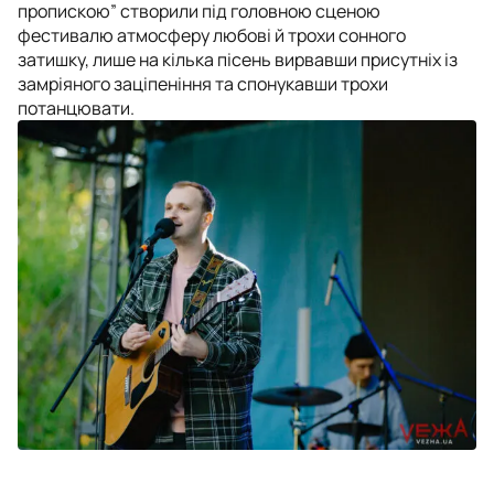
пропискою” створили під головною сценою
фестивалю атмосферу любові й трохи сонного
затишку, лише на кілька пісень вирвавши присутніх із
замріяного заціпеніння та спонукавши трохи
потанцювати.