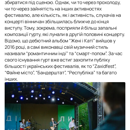
збиратися під сценою. Однак, чи то через прохолоду,
чи то через зайнятість на інших активностях
фестивалю, але кількість, як і активність, слухачів на
концерті вінничан збільшилась ближче до кінця
виступу. Тому, зокрема, посприяли й більш запальні
композиції гурту, які лунали в другій половині концерту.
Відомо, що дебютний альбом “Жені і Каті” вийшов у
2016 році, а самі виконавці свій музичний стиль
називали “романтичним інді” та “смарт-попом”. За час
свого існування гурт вже встиг захопити публіку
більшості українських фестивалів, як то “Zaxidfest”,
“Файне місто”, “Бандерштат”, “Республіка” та багато
інших.