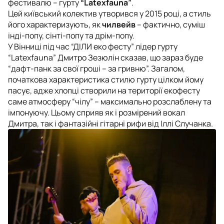
фестивалю – гурту
“Latexfauna”
.
Цей київський колектив утворився у 2015 році, а стиль
його характеризують, як
чилвейв
– фактично, суміш
інді-попу, сінті-попу та дрім-попу.
У Вінниці під час “ДІЛИ еко фесту” лідер гурту
“Latexfauna” Дмитро Зезюлін сказав, що зараз буде
“дафт-панк за свої гроші – за гривню”. Загалом,
початкова характеристика стилю гурту цілком йому
пасує, адже хлопці створили на території екофесту
саме атмосферу “чілу” – максимально розслаблену та
імпонуючу. Цьому сприяв як і розмірений вокал
Дмитра, так і фантазійні гітарні рифи від Іллі Случанка.