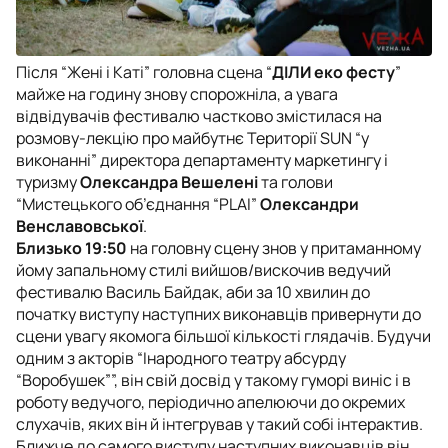
Після “Жені і Каті” головна сцена “
ДІЛИ еко фесту
”
майже на годину знову спорожніла, а увага
відвідувачів фестивалю частково змістилася на
розмову-лекцію про майбутнє Території SUN “у
виконанні” директора департаменту маркетингу і
туризму
Олександра Вешелені
та голови
“Мистецького об’єднання “PLAI”
Олександри
Венславовської
.
Близько 19:50
на головну сцену знов у притаманному
йому запальному стилі вийшов/вискочив ведучий
фестивалю Василь Байдак, аби за 10 хвилин до
початку виступу наступних виконавців привернути до
сцени увагу якомога більшої кількості глядачів. Будучи
одним з акторів “Інародного театру абсурду
“Воробушек””, він свій досвід у такому гуморі виніс і в
роботу ведучого, періодично апелюючи до окремих
слухачів, яких він й інтегрував у такий собі інтерактив.
Ближче до самого виступу наступних виконавців він,