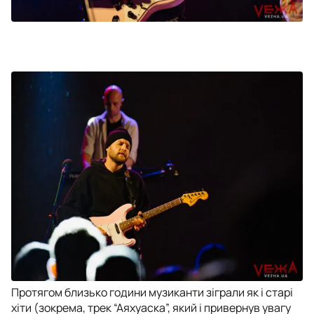
Протягом близько години музиканти зіграли як і старі
хіти (зокрема, трек “Аяхуаска”, який і привернув увагу