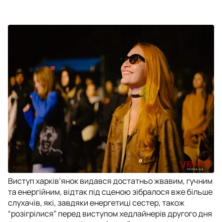
Виступ харків’янок видався достатньо жвавим, гучним
та енергійним, відтак під сценою зібралося вже більше
слухачів, які, завдяки енергетиці сестер, також
“розігрілися” перед виступом хедлайнерів другого дня