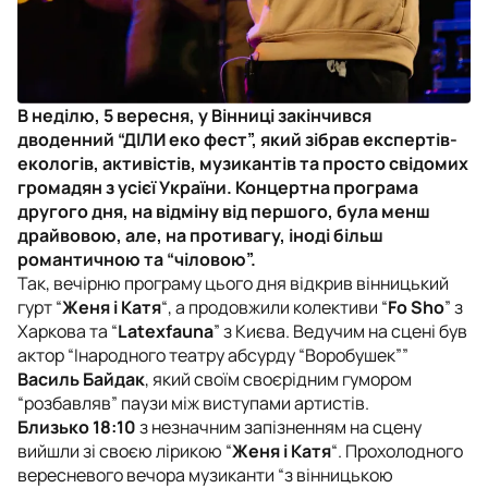
В неділю, 5 вересня, у Вінниці закінчився
дводенний “ДІЛИ еко фест”, який зібрав експертів-
екологів, активістів, музикантів та просто свідомих
громадян з усієї України. Концертна програма
другого дня, на відміну від першого, була менш
драйвовою, але, на противагу, іноді більш
романтичною та “чіловою”.
Так, вечірню програму цього дня відкрив вінницький
гурт “
Женя і Катя
“, а продовжили колективи “
Fo Sho
” з
Харкова та “
Latexfauna
” з Києва. Ведучим на сцені був
актор “Інародного театру абсурду “Воробушек””
Василь Байдак
, який своїм своєрідним гумором
“розбавляв” паузи між виступами артистів.
Близько 18:10
з незначним запізненням на сцену
вийшли зі своєю лірикою “
Женя і Катя
“. Прохолодного
вересневого вечора музиканти “з вінницькою