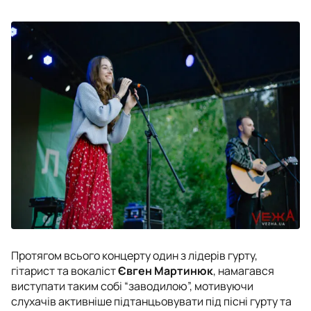
Протягом всього концерту один з лідерів гурту,
гітарист та вокаліст
Євген Мартинюк
, намагався
виступати таким собі “заводилою”, мотивуючи
слухачів активніше підтанцьовувати під пісні гурту та