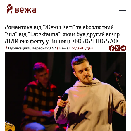
Романтика від “Жені і Каті” та абсолютний
“чіл” від “Latexfauna”: яким був другий вечір
ДІЛИ еко фесту у Вінниці. ФОТОРЕПОРТАЖ
Публікація
06 Вересня
20:57
Вежа,
Богдан Будай