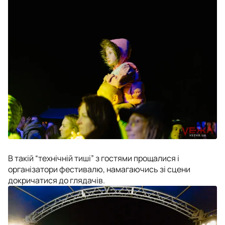
В такій “технічній тиші” з гостями прощалися і
організатори фестивалю, намагаючись зі сцени
докричатися до глядачів.