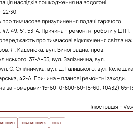
відація наслідків пошкодження на водогоні.
 22:30.
 про тимчасове призупинення подачі гарячого
47, 49, 51, 53-А. Причина – ремонтні роботи у ЦТП.
попереджають про тимчасові відключення світла на:
пров. Л. Каденюка, вул. Виноградна, пров.
лінського, 37-А–55, вул. Залізнична, вул.
л. С. Олійничука, вул. Д. Галицького, вул. Келецька
гарська, 42-А. Причина – планові ремонтні заходи.
 за номерами: 15-60; 0-800-60-15-60; (0432) 65-1
Ілюстрація – Vе
И ВІННИЦІ
НОВИНИ ВІННИЦЯ
СВІТЛО