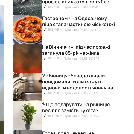
професійних закупівель без
ризику переплат
Публікація
06.08.26
21:23
НОВИНИ
Гастрономічна Одеса: чому
піца стала частиною міської їжі
Публікація
06.08.26
21:17
НОВИНИ
На Вінниччині під час пожежі
загинула 85-річна жінка
Публікація
06.08.26
19:15
НОВИНИ
У «Вінницяоблводоканалі»
повідомили, коли можуть
відновити водопостачання на
лівобережжі міста
Публікація
06.08.26
17:45
НОВИНИ
® Що подарувати на річницю
весілля замість букета?
Публікація
06.08.26
17:24
НОВИНИ
Гроза, град, шквал: на