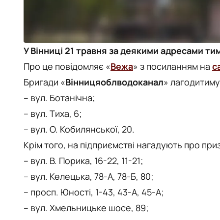
У Вінниці 21 травня за деякими адресами тим
Про це повідомляє «
Вежа
» з посиланням на
с
Бригади «
Вінницяоблводоканал
» лагодитиму
– вул. Ботанічна;
– вул. Тиха, 6;
– вул. О. Кобилянської, 20.
Крім того, на підприємстві нагадують про пр
– вул. В. Порика, 16-22, 11-21;
– вул. Келецька, 78-А, 78-Б, 80;
– просп. Юності, 1-43, 43-А, 45-А;
– вул. Хмельницьке шосе, 89;