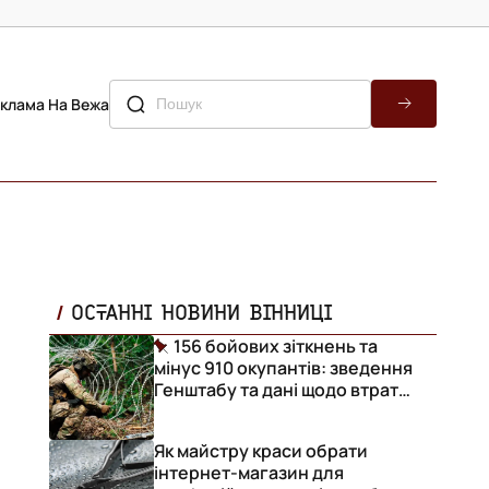
клама На Вежа
ОСТАННІ НОВИНИ ВІННИЦІ
156 бойових зіткнень та
мінус 910 окупантів: зведення
Генштабу та дані щодо втрат
ворога за добу
Як майстру краси обрати
інтернет-магазин для