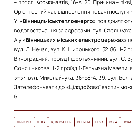
– просп. Космонавтів, 16-А, 20. Причина – лік
Орієнтовний час відновлення подачі послуги –
У
«Вінницяміськтеплоенерго»
повідомляють
водопостачання за адресами: вул. Стельмаха, 
А у «
Вінницьких міських електромережах
» 
вул. Д. Нечая, вул. К. Широцького, 52-86, 1-й 
Виноградний, проїзд Гідротехнічний, вул. С. Зу
Соняшникова, 1-й проїзд 1-Гетьмана Мазепи, ву
3–37, вул. Миколайчука, 38–58-А, 39, вул. Бол
Зателефонувати до «Цілодобової варти» можна
60.
VINNYTSIA
VЕЖА
ВІДКЛЮЧЕННЯ
ВІННИЦЯ
ВЕЖА
ВОДА
НОВИН