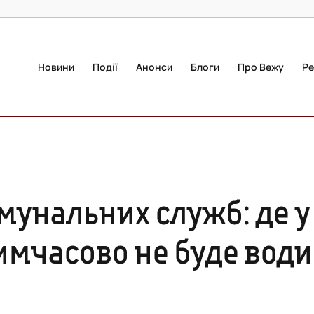
Новини
Події
Анонси
Блоги
Про Вежу
Ре
мунальних служб: де у
тимчасово не буде води