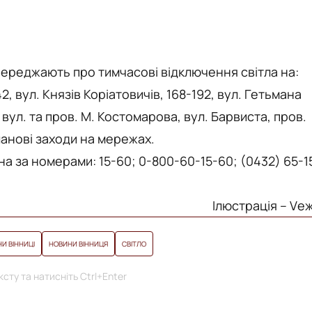
переджають про тимчасові відключення світла на:
, вул. Князів Коріатовичів, 168-192, вул. Гетьмана
, вул. та пров. М. Костомарова, вул. Барвиста, пров.
ланові заходи на мережах.
 за номерами: 15-60; 0-800-60-15-60; (0432) 65-1
Ілюстрація – Vе
И ВІННИЦІ
НОВИНИ ВІННИЦЯ
СВІТЛО
сту та натисніть Ctrl+Enter