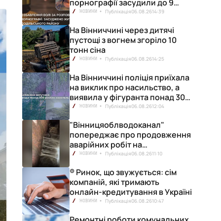
порнографії засудили до 9
років позбавлення волі
Публікація
06.08.26
14:39
НОВИНИ
На Вінниччині через дитячі
пустощі з вогнем згоріло 10
тонн сіна
Публікація
06.08.26
14:25
НОВИНИ
На Вінниччині поліція приїхала
на виклик про насильство, а
виявила у фігуранта понад 300
конопель
Публікація
06.08.26
12:04
НОВИНИ
"Вінницяоблводоканал"
попереджає про продовження
аварійних робіт на
водопровідній станції
Публікація
06.08.26
11:10
НОВИНИ
® Ринок, що звужується: сім
компаній, які тримають
онлайн-кредитування в Україні
Публікація
06.08.26
10:47
НОВИНИ
Ремонтні роботи комунальних