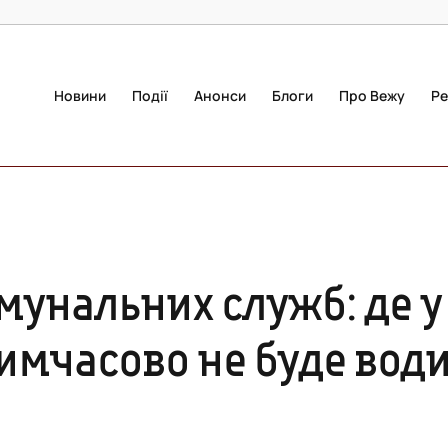
Новини
Події
Анонси
Блоги
Про Вежу
Ре
мунальних служб: де у
тимчасово не буде вод