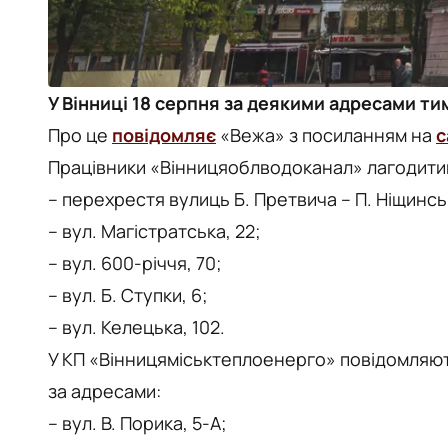
У Вінниці 18 серпня за деякими адресами тим
Про це
повідомляє
«Вежа» з посиланням на
с
Працівники «Вінницяоблводоканал» лагодити
– перехрестя вулиць Б. Претвича – П. Ніщинсь
– вул. Магістратська, 22;
– вул. 600-річчя, 70;
– вул. Б. Ступки, 6;
– вул. Келецька, 102.
У КП «Вінницяміськтеплоенерго» повідомляют
за адресами:
– вул. В. Порика, 5-А;