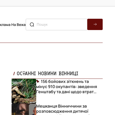
клама На Вежа
ОСТАННІ НОВИНИ ВІННИЦІ
156 бойових зіткнень та
мінус 910 окупантів: зведення
и
Генштабу та дані щодо втрат
ворога за добу
Мешканця Вінниччини за
розповсюдження дитячої