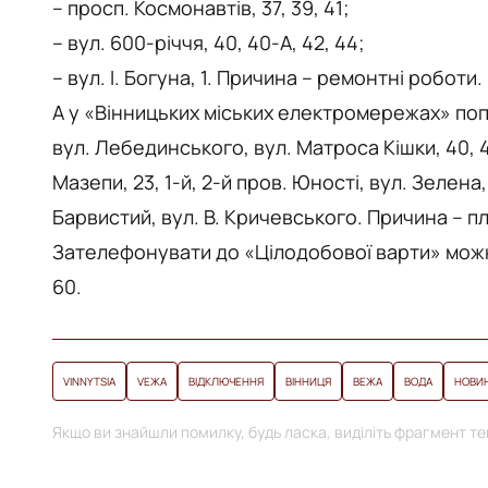
– просп. Космонавтів, 37, 39, 41;
– вул. 600-річчя, 40, 40-А, 42, 44;
– вул. І. Богуна, 1. Причина – ремонтні роботи.
А у «Вінницьких міських електромережах» по
вул. Лебединського, вул. Матроса Кішки, 40, 42
Мазепи, 23, 1-й, 2-й пров. Юності, вул. Зелена
Барвистий, вул. В. Кричевського. Причина – п
Зателефонувати до «Цілодобової варти» можна
60.
VINNYTSIA
VЕЖА
ВІДКЛЮЧЕННЯ
ВІННИЦЯ
ВЕЖА
ВОДА
НОВИН
Якщо ви знайшли помилку, будь ласка, виділіть фрагмент тек