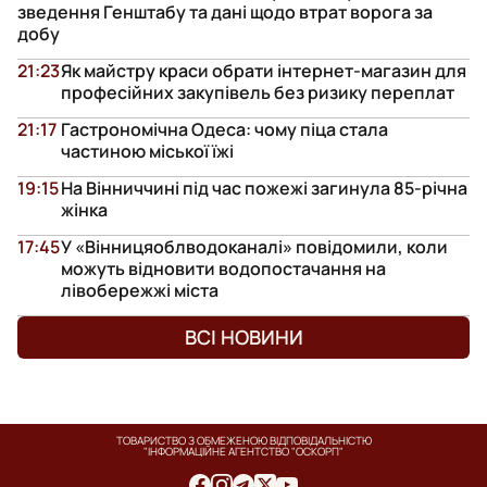
зведення Генштабу та дані щодо втрат ворога за
добу
21:23
Як майстру краси обрати інтернет-магазин для
професійних закупівель без ризику переплат
21:17
Гастрономічна Одеса: чому піца стала
частиною міської їжі
19:15
На Вінниччині під час пожежі загинула 85-річна
жінка
17:45
У «Вінницяоблводоканалі» повідомили, коли
можуть відновити водопостачання на
лівобережжі міста
ВСІ НОВИНИ
ТОВАРИСТВО З ОБМЕЖЕНОЮ ВІДПОВІДАЛЬНІСТЮ
"ІНФОРМАЦІЙНЕ АГЕНТСТВО "ОСКОРП"