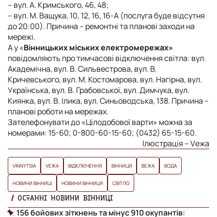
– вул. А. Кримського, 46, 48;
– вул. М. Ващука, 10, 12, 16, 16-А (послуга буде відсутня
до 20:00). Причина – ремонтні та планові заходи на
мережі.
А у «
Вінницьких міських електромережах»
повідомляють про тимчасові відключення світла: вул.
Академічна, вул. В. Сильвестрова, вул. В.
Кричевського, вул. М. Костомарова, вул. Нагірна, вул.
Українська, вул. В. Грабовської, вул. Димчука, вул.
Киянка, вул. В. Ілика, вул. Синьоводська, 138. Причина –
планові роботи на мережах.
Зателефонувати до «Цілодобової варти» можна за
номерами: 15-60; 0-800-60-15-60; (0432) 65-15-60.
Ілюстрація – Vежа
VINNYTSIA
VЕЖА
ВІДКЛЮЧЕННЯ
ВІННИЦЯ
ВЕЖА
ВОДА
НОВИНИ ВІННИЦІ
НОВИНИ ВІННИЦЯ
СВІТЛО
ОСТАННІ НОВИНИ ВІННИЦІ
156 бойових зіткнень та мінус 910 окупантів: