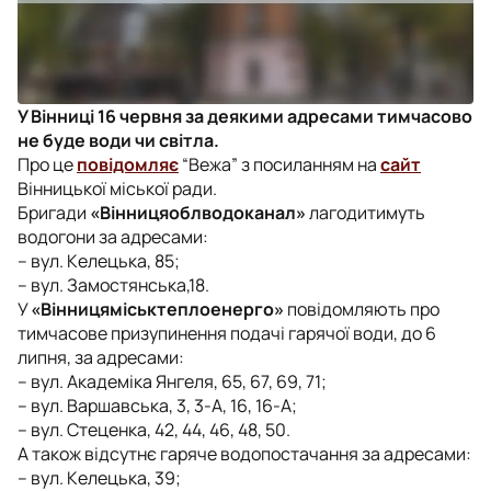
У Вінниці 16 червня за деякими адресами тимчасово
не буде води чи світла.
Про це
повідомляє
“Вежа” з посиланням на
сайт
Вінницької міської ради.
Бригади
«Вінницяоблводоканал»
лагодитимуть
водогони за адресами:
– вул. Келецька, 85;
– вул. Замостянська,18.
У
«Вінницяміськтеплоенерго»
повідомляють про
тимчасове призупинення подачі гарячої води, до 6
липня, за адресами:
– вул. Академіка Янгеля, 65, 67, 69, 71;
– вул. Варшавська, 3, 3-А, 16, 16-А;
– вул. Стеценка, 42, 44, 46, 48, 50.
А також відсутнє гаряче водопостачання за адресами:
– вул. Келецька, 39;