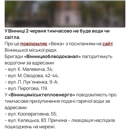
У Вінниці 2 червня тимчасово не буде води чи
світла.
Про це
повідомляє
«Вежа» з посиланням на
сайт
Вінницької міської ради.
Бригади
«Вінницяоблводоканал»
лагодитимуть
водогони за адресами:
– вул. К. Малевича, 34;
– вул. М. Оводова, 42-44;
– вул. Л. Лук’яненка, 9-А;
– вул. Пирогова, 119.
У
«Вінницяміськтеплоенерго»
повідомляють про
тимчасове призупинення подачі гарячої води за
адресами:
– вул. Кооперативна, 55;
– вул. Келецька, 83. Причина – ліквідація наслідків
пошкоджень на мережі.