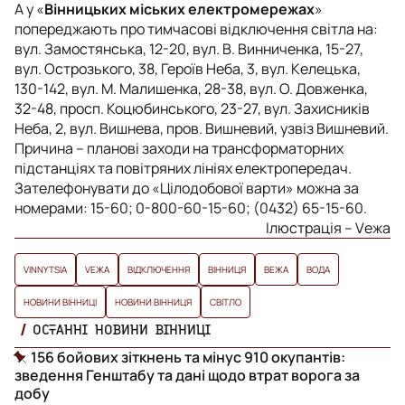
А у «
Вінницьких міських електромережах
»
попереджають про тимчасові відключення світла на:
вул. Замостянська, 12-20, вул. В. Винниченка, 15-27,
вул. Острозького, 38, Героїв Неба, 3, вул. Келецька,
130-142, вул. М. Малишенка, 28-38, вул. О. Довженка,
32-48, просп. Коцюбинського, 23-27, вул. Захисників
Неба, 2, вул. Вишнева, пров. Вишневий, узвіз Вишневий.
Причина – планові заходи на трансформаторних
підстанціях та повітряних лініях електропередач.
Зателефонувати до «Цілодобової варти» можна за
номерами: 15-60; 0-800-60-15-60; (0432) 65-15-60.
Ілюстрація – Vежа
VINNYTSIA
VЕЖА
ВІДКЛЮЧЕННЯ
ВІННИЦЯ
ВЕЖА
ВОДА
НОВИНИ ВІННИЦІ
НОВИНИ ВІННИЦЯ
СВІТЛО
ОСТАННІ НОВИНИ ВІННИЦІ
156 бойових зіткнень та мінус 910 окупантів:
зведення Генштабу та дані щодо втрат ворога за
добу