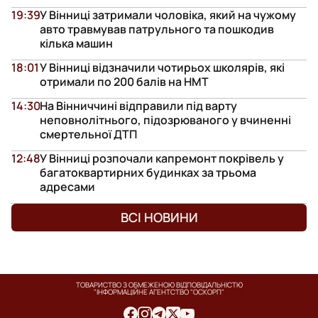
19:39
У Вінниці затримали чоловіка, який на чужому
авто травмував патрульного та пошкодив
кілька машин
18:01
У Вінниці відзначили чотирьох школярів, які
отримали по 200 балів на НМТ
14:30
На Вінниччині відправили під варту
неповнолітнього, підозрюваного у вчиненні
смертельної ДТП
12:48
У Вінниці розпочали капремонт покрівель у
багатоквартирних будинках за трьома
адресами
ВСІ НОВИНИ
ТОВАРИСТВО З ОБМЕЖЕНОЮ ВІДПОВІДАЛЬНІСТЮ
"ІНФОРМАЦІЙНЕ АГЕНТСТВО "ОСКОРП"