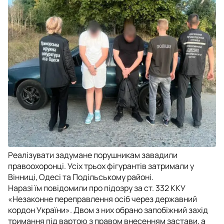
Реалізувати задумане порушникам завадили
правоохоронці. Усіх трьох фігурантів затримали у
Вінниці, Одесі та Подільському районі.
Наразі їм повідомили про підозру за ст. 332 ККУ
«Незаконне переправлення осіб через державний
кордон України». Двом з них обрано запобіжний захід
тримання під вартою з правом внесенням застави, а