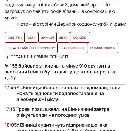
подільчанину – цілодобовий домашній арешт. Їм
загрожує до дев’яти років в’язниці з конфіскацією
майна.
Фото – зі сторінки Держприкордонслужби України
VINNYTSIA
VЕЖА
ВІННИЦЯ
ВЕЖА
МОЛДОВА
НЕЗАКОННИЙ ПЕРЕТИН КОРДОНУ
НОВИНИ ВІННИЦІ
НОВИНИ ВІННИЦЯ
ОСТАННІ НОВИНИ ВІННИЦІ
156 бойових зіткнень та мінус 910 окупантів:
зведення Генштабу та дані щодо втрат ворога за
добу
17:45
У «Вінницяоблводоканалі» повідомили, коли
можуть відновити водопостачання на
лівобережжі міста
17:13
Гроза, град, шквал: на Вінниччині завтра
очікується зміна погодних умов
16:05
У Вінниці судитимуть підприємицю, яка
ухилилася від сплати 4,6 мільйона гривень