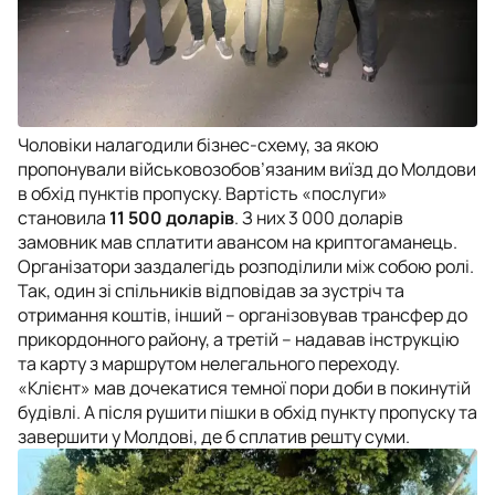
Чоловіки налагодили бізнес-схему, за якою
пропонували військовозобов’язаним виїзд до Молдови
в обхід пунктів пропуску. Вартість «послуги»
становила
11 500 доларів
. З них 3 000 доларів
замовник мав сплатити авансом на криптогаманець.
Організатори заздалегідь розподілили між собою ролі.
Так, один зі спільників відповідав за зустріч та
отримання коштів, інший – організовував трансфер до
прикордонного району, а третій – надавав інструкцію
та карту з маршрутом нелегального переходу.
«Клієнт» мав дочекатися темної пори доби в покинутій
будівлі. А після рушити пішки в обхід пункту пропуску та
завершити у Молдові, де б сплатив решту суми.