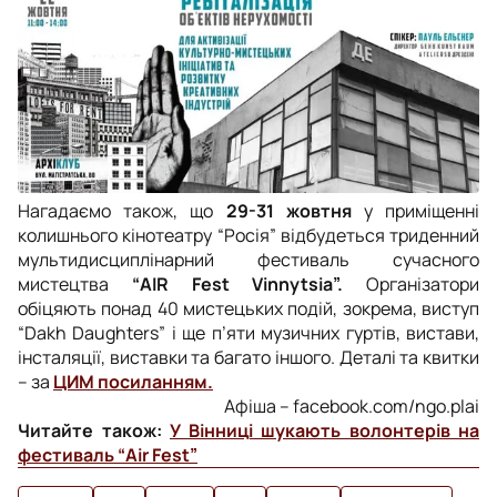
Нагадаємо також, що
29-31 жовтня
у приміщенні
колишнього кінотеатру “Росія” відбудеться триденний
мультидисциплінарний фестиваль сучасного
мистецтва
“AIR Fest Vinnytsia”.
Організатори
обіцяють понад 40 мистецьких подій, зокрема, виступ
“Dakh Daughters” і ще п’яти музичних гуртів, вистави,
інсталяції, виставки та багато іншого. Деталі та квитки
–
за
ЦИМ посиланням.
Афіша – facebook.com/ngo.plai
Читайте також:
У Вінниці шукають волонтерів на
фестиваль “Air Fest”