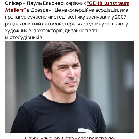
Спікер – Пауль Ельснер
, керівник
“GEH8 Kunstraum
Ateliers”
в Дрездені. Це некомерційна асоціація, яка
пропагує сучасне мистецтво, і яку заснували у 2007
році в колишній автомайстерні як студійну спільноту
художників, архітекторів, дизайнерів та
містобудівників.
Пауль Ельснер. Фото – saechsische.de