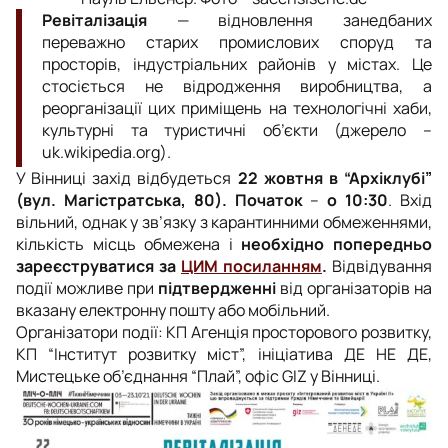
Ревіталізація
— відновлення занедбаних
переважно старих промислових споруд та
просторів, індустріальних районів у містах. Це
стосіється не відродження виробництва, а
реорганізації цих приміщень на технологічні хаби,
культурні та туристичні об’єкти (джерело –
uk.wikipedia.org).
У Вінниці захід відбудеться
22 жовтня в “Архіклубі”
(вул. Магістратська, 80). Початок
–
о 10:30
. Вхід
вільний, однак у зв’язку з карантинними обмеженнями,
кількість місць обмежена і
необхідно попередньо
зареєструватися за
ЦИМ посиланням
.
Відвідування
події можливе при
підтвердженні
від організаторів на
вказану електронну пошту або мобільний.
Організатори події: КП Агенція просторового розвитку,
КП “Інститут розвитку міст”, ініціатива ДЕ НЕ ДЕ,
Мистецьке об’єднання “Плай”, офіс GIZ у Вінниці.