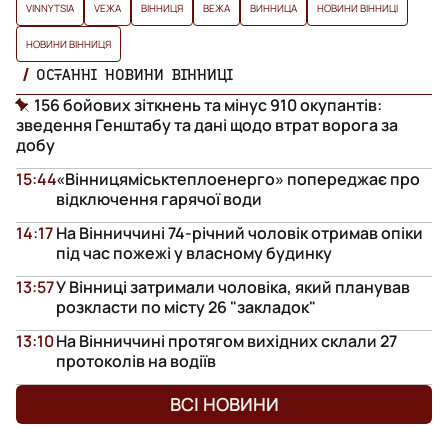
VINNYTSIA
VЕЖА
ВІННИЦЯ
ВЕЖА
ВИННИЦА
НОВИНИ ВІННИЦІ
НОВИНИ ВІННИЦЯ
ОСТАННІ НОВИНИ ВІННИЦІ
156 бойових зіткнень та мінус 910 окупантів:
зведення Генштабу та дані щодо втрат ворога за
добу
15:44
«Вінницяміськтеплоенерго» попереджає про
відключення гарячої води
14:17
На Вінниччині 74-річний чоловік отримав опіки
під час пожежі у власному будинку
13:57
У Вінниці затримали чоловіка, який планував
розкласти по місту 26 "закладок"
13:10
На Вінниччині протягом вихідних склали 27
протоколів на водіїв
ВСІ НОВИНИ