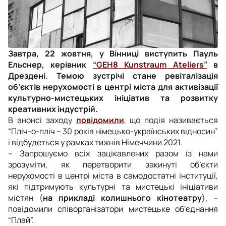
Завтра, 22 жовтня, у Вінниці виступить Пауль
Ельснер, керівник
“GEH8 Kunstraum Ateliers”
в
Дрездені. Темою зустрічі стане ревіталізація
об’єктів нерухомості в центрі міста для активізації
культурно-мистецьких ініціатив та розвитку
креативних індустрій.
В анонсі заходу
повідомили
, що подія називається
“Пліч-о-пліч – 30 років німецько-українських відносин”
і відбудеться у рамках тижнів Німеччини 2021.
–
Запрошуємо всіх зацікавлених разом із нами
зрозуміти, як перетворити закинуті об’єкти
нерухомості в центрі міста в самодостатні інституції,
які підтримують культурні та мистецькі ініціативи
містян (
на прикладі колишнього кінотеатру
),
–
повідомили співорганізатори мистецьке об’єднання
“Плай”.