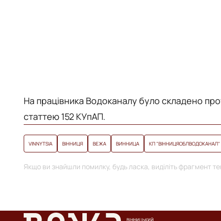
На працівника Водоканалу було складено пр
статтею 152 КУпАП.
VINNYTSIA
ВІННИЦЯ
ВЕЖА
ВИННИЦА
КП "ВІННИЦЯОБЛВОДОКАНАЛ"
Якщо ви знайшли помилку, будь ласка, виділіть фрагмент тек