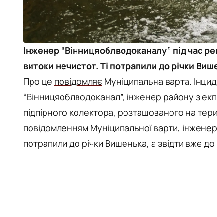
Інженер “Вінницяоблводоканалу” під час р
витоки нечистот. Ті потрапили до річки Више
Про це
повідомляє
Муніципальна варта. Інцид
“Вінницяоблводоканал”, інженер району з екп
підпірного колектора, розташованого на терит
повідомленням Муніципальної варти, інженер 
потрапили до річки Вишенька, а звідти вже до