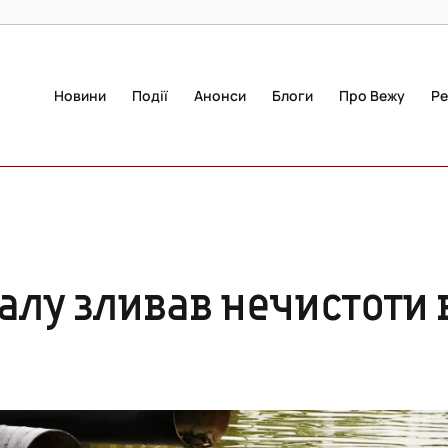
Новини
Події
Анонси
Блоги
Про Вежу
Ре
лу зливав нечистоти 