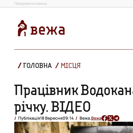
Повідомити новину
ГОЛОВНА
МІСЦЯ
Працівник Водокана
річку. ВІДЕО
Публікація
18 Вересня
09:14
Вежа,
Вежа