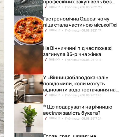
професійних закупівель без
ризику переплат
Публікація
06.08.26
21:23
НОВИНИ
Гастрономічна Одеса: чому
піца стала частиною міської їжі
Публікація
06.08.26
21:17
НОВИНИ
На Вінниччині під час пожежі
загинула 85-річна жінка
Публікація
06.08.26
19:15
НОВИНИ
У «Вінницяоблводоканалі»
повідомили, коли можуть
відновити водопостачання на
лівобережжі міста
Публікація
06.08.26
17:45
НОВИНИ
® Що подарувати на річницю
весілля замість букета?
Публікація
06.08.26
17:24
НОВИНИ
Гроза, град, шквал: на