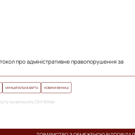
отокол про адміністративне правопорушення за
МУНІЦИПАЛЬНА ВАРТА
НОВИНИ ВІННИЦІ
сту та натисніть Ctrl+Enter
ТОВАРИСТВО З ОБМЕЖЕНОЮ ВІДПОВІДА