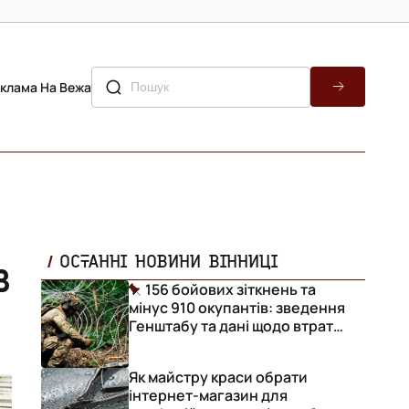
клама На Вежа
в
ОСТАННІ НОВИНИ ВІННИЦІ
156 бойових зіткнень та
мінус 910 окупантів: зведення
Генштабу та дані щодо втрат
ворога за добу
Як майстру краси обрати
інтернет-магазин для