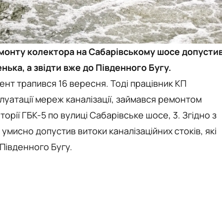
емонту колектора на Сабарівському шосе допусти
нька, а звідти вже до Південного Бугу.
ент трапився 16 вересня. Тоді працівник КП
луатації мереж каналізації, займався ремонтом
орії ГБК-5 по вулиці Сабарівське шосе, 3. Згідно з
умисно допустив витоки каналізаційних стоків, які
 Південного Бугу.