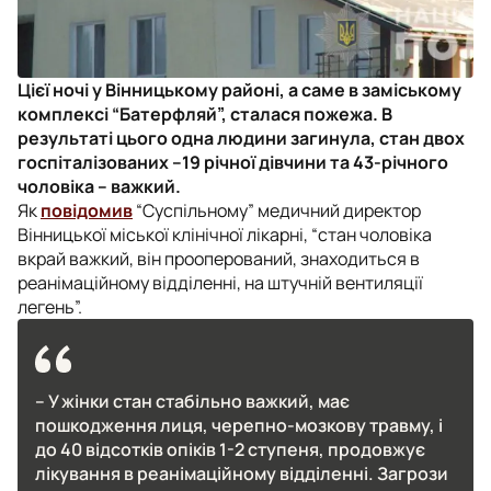
Цієї ночі у Вінницькому районі, а саме в заміському
комплексі “Батерфляй”, сталася пожежа. В
результаті цього одна людини загинула, стан двох
госпіталізованих –19 річної дівчини та 43-річного
чоловіка – важкий.
Як
повідомив
“Суспільному” медичний директор
Вінницької міської клінічної лікарні, “с
тан чоловіка
вкрай важкий, він прооперований, знаходиться в
реанімаційному відділенні, на штучній вентиляції
легень”.
– У жінки стан стабільно важкий, має
пошкодження лиця, черепно-мозкову травму, і
до 40 відсотків опіків 1-2 ступеня, продовжує
лікування в реанімаційному відділенні. Загрози