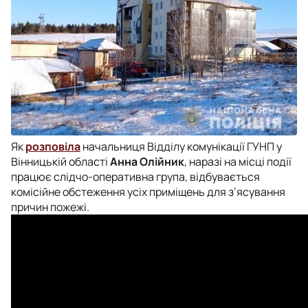
Як
розповіла
начальниця Відділу комунікації ГУНП у
Вінницькій області
Анна Олійник
, наразі на місці події
працює слідчо-оперативна група, відбувається
комісійне обстеження усіх приміщень для з’ясування
причин пожежі.