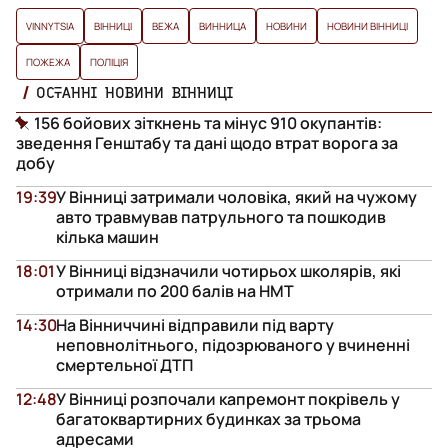
VINNYTSIA
ВІННИЦІ
ВЕЖА
ВИННИЦА
НОВИНИ
НОВИНИ ВІННИЦІ
ПОЖЕЖА
ПОЛІЦІЯ
ОСТАННІ НОВИНИ ВІННИЦІ
156 бойових зіткнень та мінус 910 окупантів:
зведення Генштабу та дані щодо втрат ворога за
добу
19:39
У Вінниці затримали чоловіка, який на чужому
авто травмував патрульного та пошкодив
кілька машин
18:01
У Вінниці відзначили чотирьох школярів, які
отримали по 200 балів на НМТ
14:30
На Вінниччині відправили під варту
неповнолітнього, підозрюваного у вчиненні
смертельної ДТП
12:48
У Вінниці розпочали капремонт покрівель у
багатоквартирних будинках за трьома
адресами