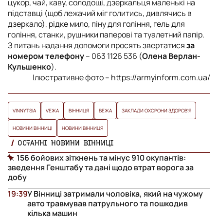
цукор, чай, каву, солодощі, дзеркальця маленькі на
підставці (щоб лежачий міг голитись, дивлячись в
дзеркало), рідке мило, піну для гоління, гель для
гоління, станки, рушники паперові та туалетний папір.
З питань надання допомоги просять звертатися
за
номером телефону
– 063 1126 536 (
Олена Верлан-
Кульшенко
).
Ілюстративне фото – https://armyinform.com.ua/
VINNYTSIA
VЕЖА
ВІННИЦЯ
ВЕЖА
ЗАКЛАДИ ОХОРОНИ ЗДОРОВ'Я
НОВИНИ ВІННИЦІ
НОВИНИ ВІННИЦЯ
ОСТАННІ НОВИНИ ВІННИЦІ
156 бойових зіткнень та мінус 910 окупантів:
зведення Генштабу та дані щодо втрат ворога за
добу
19:39
У Вінниці затримали чоловіка, який на чужому
авто травмував патрульного та пошкодив
кілька машин