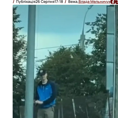
Публікація
26 Серпня
17:18
Вежа,
Влада Мельничук