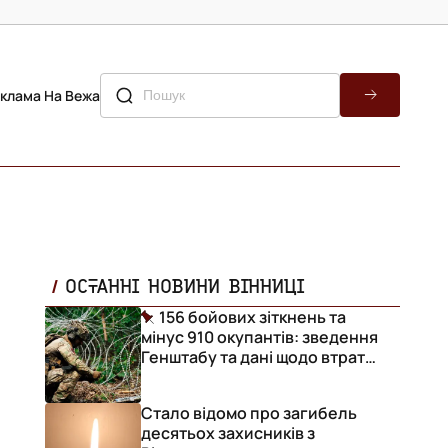
клама На Вежа
ОСТАННІ НОВИНИ ВІННИЦІ
156 бойових зіткнень та
мінус 910 окупантів: зведення
Генштабу та дані щодо втрат
ворога за добу
Стало відомо про загибель
десятьох захисників з