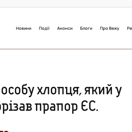
Новини
Події
Анонси
Блоги
Про Вежу
Ре
особу хлопця, який у
орізав прапор ЄС.