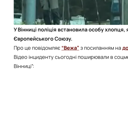
У Вінниці поліція встановила особу хлопця,
Європейського Союзу.
Про це повідомляє
“Вежа”
з посиланням на
д
Відео інциденту сьогодні поширювали в соцм
Вінниці”: