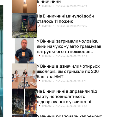
Вінниччини
Публікація
09.08.26
14:39
НОВИНИ
На Вінниччині минулої доби
сталось 11 пожеж
Публікація
09.08.26
12:35
НОВИНИ
У Вінниці затримали чоловіка,
який на чужому авто травмував
патрульного та пошкодив
кілька машин
Публікація
08.08.26
19:39
НОВИНИ
У Вінниці відзначили чотирьох
школярів, які отримали по 200
балів на НМТ
Публікація
08.08.26
18:01
НОВИНИ
На Вінниччині відправили під
варту неповнолітнього,
підозрюваного у вчиненні
смертельної ДТП
Публікація
08.08.26
14:30
НОВИНИ
У Вінниці розпочали капремонт