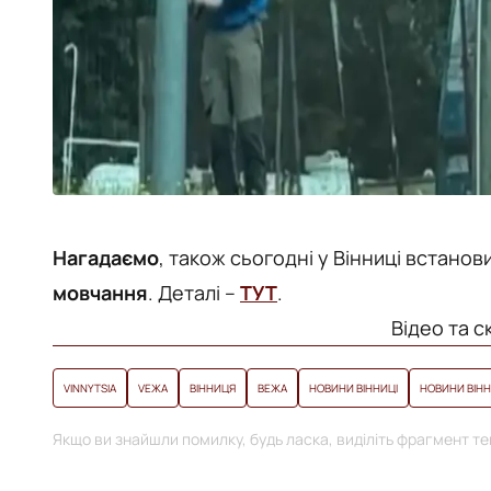
Нагадаємо
, також сьогодні у Вінниці встанов
мовчання
. Деталі –
ТУТ
.
Відео та с
VINNYTSIA
VЕЖА
ВІННИЦЯ
ВЕЖА
НОВИНИ ВІННИЦІ
НОВИНИ ВІН
Якщо ви знайшли помилку, будь ласка, виділіть фрагмент тек