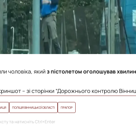
или чоловіка, який
з пістолетом оголошував хвили
криншот – зі сторінки “Дорожнього контролю Вінниц
НИЦЯ
ПОЛІЦІЯ ВІННИЦЬКОЇ ОБЛАСТІ
ПРАПОР
сту та натисніть Ctrl+Enter