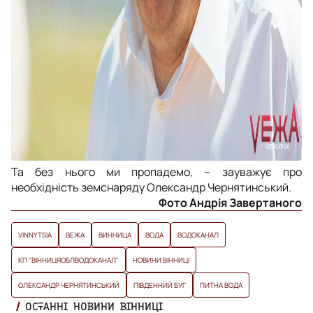
Та без нього ми пропадемо, – зауважує про
необхідність земснаряду Олександр Чернятинський.
Фото Андрія Завертаного
VINNYTSIA
ВЕЖА
ВИННИЦА
ВОДА
ВОДОКАНАЛ
КП "ВІННИЦЯОБЛВОДОКАНАЛ"
НОВИНИ ВІННИЦІ
ОЛЕКСАНДР ЧЕРНЯТИНСЬКИЙ
ПІВДЕННИЙ БУГ
ПИТНА ВОДА
ОСТАННІ НОВИНИ ВІННИЦІ