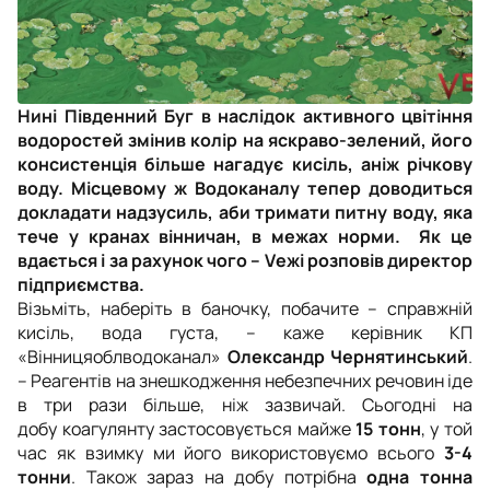
Нині Південний Буг в наслідок активного цвітіння
водоростей змінив колір на яскраво-зелений, його
консистенція більше нагадує кисіль, аніж річкову
воду. Місцевому ж Водоканалу тепер доводиться
докладати надзусиль, аби тримати питну воду, яка
тече у кранах вінничан, в межах норми. Як це
вдається і за рахунок чого – Vежі розповів директор
підприємства.
Візьміть, наберіть в баночку, побачите – справжній
кисіль, вода густа, – каже керівник КП
«Вінницяоблводоканал»
Олександр Чернятинський
.
– Реагентів на знешкодження небезпечних речовин іде
в три рази більше, ніж зазвичай. Сьогодні на
добу коагулянту застосовується майже
15 тонн
, у той
час як взимку ми його використовуємо всього
3-4
тонни
. Також зараз на добу потрібна
одна
тонна