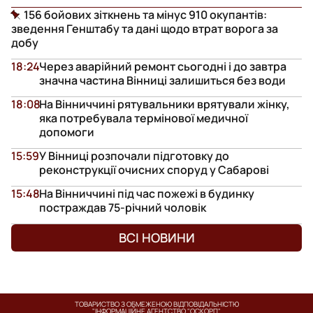
156 бойових зіткнень та мінус 910 окупантів:
зведення Генштабу та дані щодо втрат ворога за
добу
18:24
Через аварійний ремонт сьогодні і до завтра
значна частина Вінниці залишиться без води
18:08
На Вінниччині рятувальники врятували жінку,
яка потребувала термінової медичної
допомоги
15:59
У Вінниці розпочали підготовку до
реконструкції очисних споруд у Сабарові
15:48
На Вінниччині під час пожежі в будинку
постраждав 75-річний чоловік
ВСІ НОВИНИ
ТОВАРИСТВО З ОБМЕЖЕНОЮ ВІДПОВІДАЛЬНІСТЮ
"ІНФОРМАЦІЙНЕ АГЕНТСТВО "ОСКОРП"