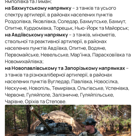
Ямполівка та Лиман;
на Бахмутському напрямку
– з танків та усього
спектру артилерії, в районах населених пунктів
Роздолівка, Яковлівка, Соледар, Бахмутське, Бахмут,
Опитне, Курдюмівка, Торецьк, Нью-Йорк та Майорськ;
на Авдіївському напрямку
– з танків, мінометів,
ствольної та реактивної артилерії, в районах
населених пунктів Авдіївка, Опитне, Водяне,
Первомайське, Невельське, Мар’їнка, Парасковіївка та
Новомихайлівка;
на Новопавлівському та Запорізькому напрямках
–
з танків та різнокаліберної артилерії, в районах
населених пунктів Вугледар, Павлівка, Новосілка,
Нескучне, Новопіль, Темирівка, Ольгівське, Успенівка,
Червоне, Гуляйполе, Залізничне, Гуляйпільське,
Чарівне, Оріхів та Степове.