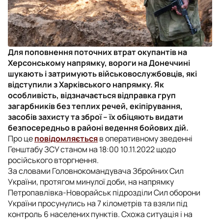
Для поповнення поточних втрат окупантів на
Херсонському напрямку, вороги на Донеччині
шукають і затримують військовослужбовців, які
відступили з Харківського напрямку. Як
особливість, відзначається відправка груп
загарбників без теплих речей, екіпірування,
засобів захисту та зброї – їх обіцяють видати
безпосередньо в районі ведення бойових дій.
Про це
повідомляється
в оперативному зведенні
Генштабу ЗСУ станом на 18:00 10.11.2022 щодо
російського вторгнення.
За словами Головнокомандувача Збройних Сил
України, протягом минулої доби, на напрямку
Петропавлівка-Новорайськ підрозділи Сил оборони
України просунулись на 7 кілометрів та взяли під
контроль 6 населених пунктів. Схожа ситуація і на