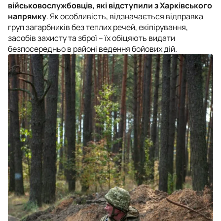
військовослужбовців, які відступили з Харківського
напрямку
. Як особливість, відзначається відправка
груп загарбників без теплих речей, екіпірування,
засобів захисту та зброї – їх обіцяють видати
безпосередньо в районі ведення бойових дій.