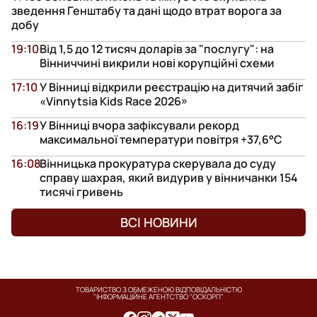
зведення Генштабу та дані щодо втрат ворога за
добу
19:10
Від 1,5 до 12 тисяч доларів за "послугу": на
Вінниччині викрили нові корупційні схеми
17:10
У Вінниці відкрили реєстрацію на дитячий забіг
«Vinnytsia Kids Race 2026»
16:19
У Вінниці вчора зафіксували рекорд
максимальної температури повітря +37,6°С
16:08
Вінницька прокуратура скерувала до суду
справу шахрая, який видурив у вінничанки 154
тисячі гривень
ВСІ НОВИНИ
ТОВАРИСТВО З ОБМЕЖЕНОЮ ВІДПОВІДАЛЬНІСТЮ
"ІНФОРМАЦІЙНЕ АГЕНТСТВО "ОСКОРП"