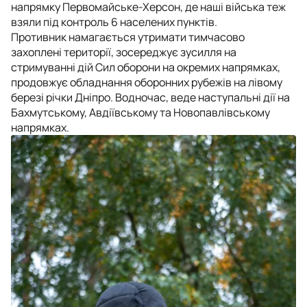
напрямку Первомайське-Херсон, де наші війська теж
взяли під контроль 6 населених пунктів.
Противник намагається утримати тимчасово
захоплені території, зосереджує зусилля на
стримуванні дій Сил оборони на окремих напрямках,
продовжує обладнання оборонних рубежів на лівому
березі річки Дніпро. Водночас, веде наступальні дії на
Бахмутському, Авдіївському та Новопавлівському
напрямках.