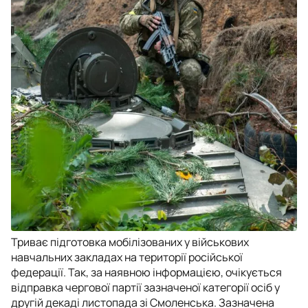
Триває підготовка мобілізованих у військових
навчальних закладах на території російської
федерації. Так, за наявною інформацією, очікується
відправка чергової партії зазначеної категорії осіб у
другій декаді листопада зі Смоленська. Зазначена