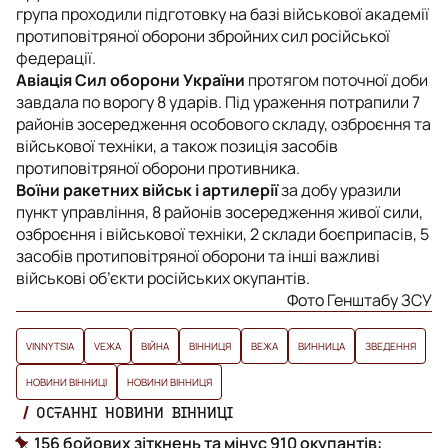
група проходили підготовку на базі військової академії
протиповітряної оборони збройних сил російської
федерації.
Авіація Сил оборони України
протягом поточної доби
завдала по ворогу 8 ударів. Під ураження потрапили 7
районів зосередження особового складу, озброєння та
військової техніки, а також позиція засобів
протиповітряної оборони противника.
Воїни ракетних військ і артилерії
за добу уразили
пункт управління, 8 районів зосередження живої сили,
озброєння і військової техніки, 2 склади боєприпасів, 5
засобів протиповітряної оборони та інші важливі
військові об’єкти російських окупантів.
Фото Генштабу ЗСУ
VINNYTSIA
VЕЖА
ВІЙНА
ВІННИЦЯ
ВЕЖА
ВИННИЦА
ЗВЕДЕННЯ
НОВИНИ ВІННИЦІ
НОВИНИ ВІННИЦЯ
ОСТАННІ НОВИНИ ВІННИЦІ
156 бойових зіткнень та мінус 910 окупантів: