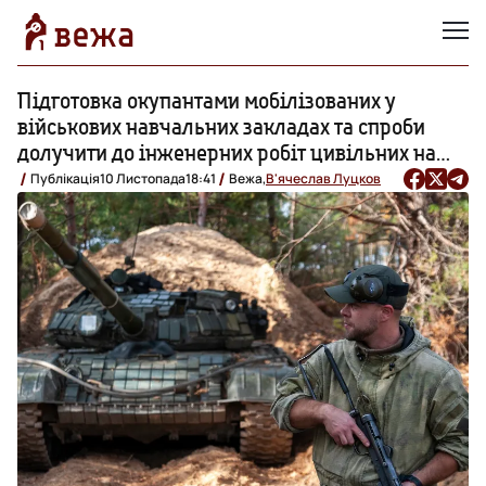
Підготовка окупантами мобілізованих у
військових навчальних закладах та спроби
долучити до інженерних робіт цивільних на
Запоріжжі: головне з вечірнього зведення
Публікація
10 Листопада
18:41
Вежа,
В'ячеслав Луцков
Генштабу