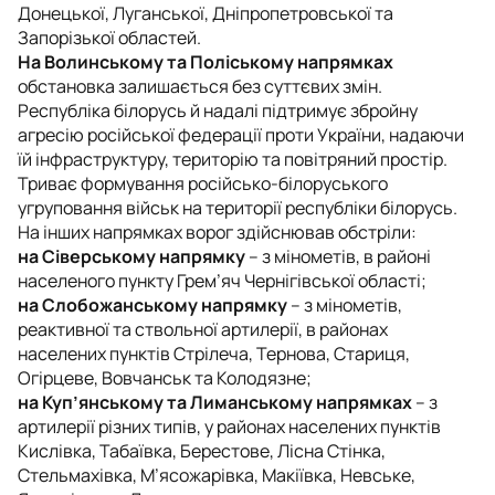
Донецької, Луганської, Дніпропетровської та
Запорізької областей.
На Волинському та Поліському напрямках
обстановка залишається без суттєвих змін.
Республіка білорусь й надалі підтримує збройну
агресію російської федерації проти України, надаючи
їй інфраструктуру, територію та повітряний простір.
Триває формування російсько-білоруського
угруповання військ на території республіки білорусь.
На інших напрямках ворог здійснював обстріли:
на Сіверському напрямку
– з мінометів, в районі
населеного пункту Грем’яч Чернігівської області;
на Слобожанському напрямку
– з мінометів,
реактивної та ствольної артилерії, в районах
населених пунктів Стрілеча, Тернова, Стариця,
Огірцеве, Вовчанськ та Колодязне;
на Куп’янському та Лиманському напрямках
– з
артилерії різних типів, у районах населених пунктів
Кислівка, Табаївка, Берестове, Лісна Стінка,
Стельмахівка, М’ясожарівка, Макіївка, Невське,