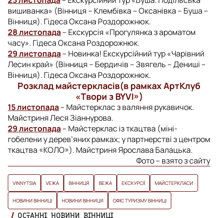
вишиванка» (Вінниця – Клембівка – Оксанівка – Буша –
Вінниця). Гідеса Оксана Роздорожнюк.
28 листопада
– Екскурсія «Прогулянка з ароматом
часу». Гідеса Оксана Роздорожнюк.
29 листопада
– Новинка! Екскурсійний тур «Чарівний
Лесин край» (Вінниця – Бердичів – Звягель – Дениші –
Вінниця). Гідеса Оксана Роздорожнюк.
Розклад майстеркласів(в рамках АртКлуб
«Твори з BYVI»)
15 листопада
– Майстерклас з валяння рукавичок.
Майстриня Леся Зіаннурова.
29 листопада
– Майстерклас із ткацтва (міні-
гобелени у дерев’яних рамках; у партнерстві з центром
ткацтва «КОЛО»). Майстриня Ярослава Балацька.
Фото – взято з сайту
VINNYTSIA
VЕЖА
ВІННИЦЯ
ВЕЖА
ЕКСКУРСІЇ
МАЙСТЕРКЛАСИ
НОВИНИ ВІННИЦІ
НОВИНИ ВІННИЦЯ
ОФІС ТУРИЗМУ ВІННИЦІ
ОСТАННІ НОВИНИ ВІННИЦІ