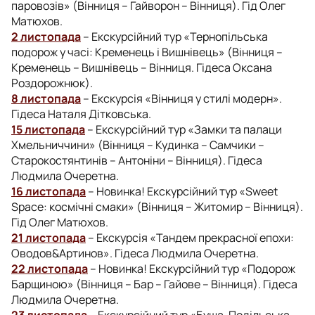
паровозів» (Вінниця – Гайворон – Вінниця). Гід Олег
Матюхов.
2 листопада
– Екскурсійний тур «Тернопільська
подорож у часі: Кременець і Вишнівець» (Вінниця –
Кременець – Вишнівець – Вінниця. Гідеса Оксана
Роздорожнюк).
8 листопада
– Екскурсія «Вінниця у стилі модерн».
Гідеса Наталя Дітковська.
15 листопада
– Екскурсійний тур «Замки та палаци
Хмельниччини» (Вінниця – Кудинка – Самчики –
Старокостянтинів – Антоніни – Вінниця). Гідеса
Людмила Очеретна.
16 листопада
– Новинка! Екскурсійний тур «Sweet
Space: космічні смаки» (Вінниця – Житомир – Вінниця).
Гід Олег Матюхов.
21 листопада
– Екскурсія «Тандем прекрасної епохи:
Оводов&Артинов». Гідеса Людмила Очеретна.
22 листопада
– Новинка! Екскурсійний тур «Подорож
Барщиною» (Вінниця – Бар – Гайове – Вінниця). Гідеса
Людмила Очеретна.
23 листопада
– Екскурсійний тур «Буша. Подільська