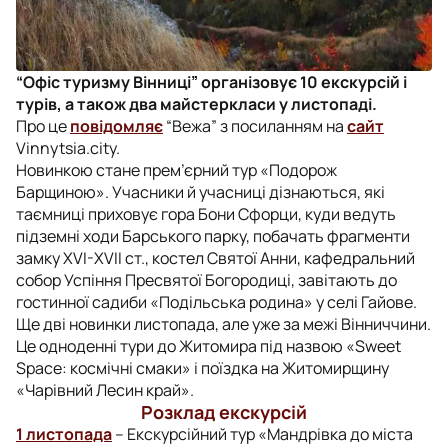
“Офіс туризму Вінниці” організовує 10 екскурсій і
турів, а також два майстеркласи у листопаді.
Про це
повідомляє
“Вежа” з посиланням на
сайт
Vinnytsia.city.
Новинкою стане прем’єрний тур «Подорож
Барщиною». Учасники й учасниці дізнаються, які
таємниці приховує гора Бони Сфорци, куди ведуть
підземні ходи Барського парку, побачать фрагменти
замку XVI-XVII ст., костел Святої Анни, кафедральний
собор Успіння Пресвятої Богородиці, завітають до
гостинної садиби «Подільська родина» у селі Гайове.
Ще дві новинки листопада, але уже за межі Вінниччини.
Це одноденні тури до Житомира під назвою «Sweet
Space: космічні смаки» і поїздка на Житомирщину
«Чарівний Лесин край».
Розклад екскурсій
1 листопада
– Екскурсійний тур «Мандрівка до міста