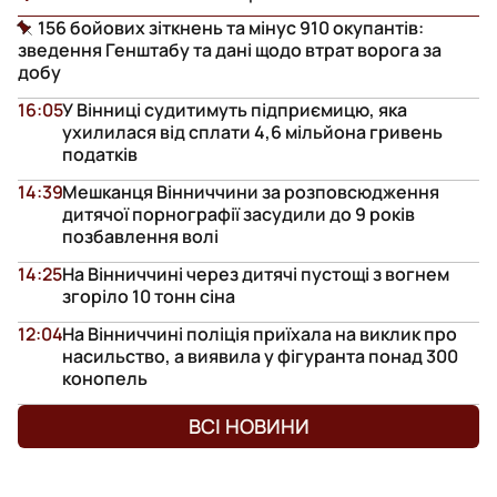
156 бойових зіткнень та мінус 910 окупантів:
зведення Генштабу та дані щодо втрат ворога за
добу
16:05
У Вінниці судитимуть підприємицю, яка
ухилилася від сплати 4,6 мільйона гривень
податків
14:39
Мешканця Вінниччини за розповсюдження
дитячої порнографії засудили до 9 років
позбавлення волі
14:25
На Вінниччині через дитячі пустощі з вогнем
згоріло 10 тонн сіна
12:04
На Вінниччині поліція приїхала на виклик про
насильство, а виявила у фігуранта понад 300
конопель
ВСІ НОВИНИ