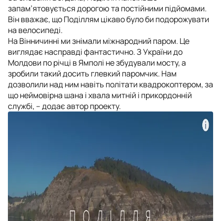
запам’ятовується дорогою та постійними підйомами.
Він вважає, що Поділлям цікаво було би подорожувати
на велосипеді.
На Вінничинні ми знімали міжнародний паром. Це
виглядає насправді фантастично. З України до
Молдови по річці в Ямполі не збудували мосту, а
зробили такий досить глевкий паромчик. Нам
дозволили над ним навіть політати квадрокоптером, за
що неймовірна шана і хвала митній і прикордонній
службі, – додає автор проекту.