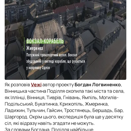
Як розповів
Vежі
автор проекту
Богдан Логвиненко
,
Вінницька частина Поділля охопила такі міста та села,
як Іллінці, Вінниця, Тиврів, Гнівань, Ямпіль, Могилів-
Подільський, Букатинка, Крижопіль, Жмеринка,
Ладижин, Тульчин, Гайсин, Тростянець, Бершадь, Бар,
Шаргород. Окрім цього, експедиція була ще у десятку
сіл, які відразу навіть згадати не можуть.
За словами Богдана, Поділля найбільше