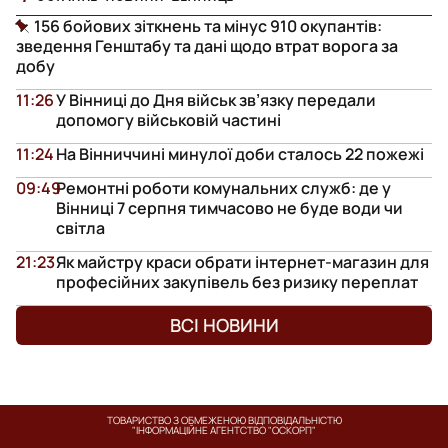
156 бойових зіткнень та мінус 910 окупантів:
зведення Генштабу та дані щодо втрат ворога за
добу
11:26
У Вінниці до Дня військ зв’язку передали
допомогу військовій частині
11:24
На Вінниччині минулої доби сталось 22 пожежі
09:49
Ремонтні роботи комунальних служб: де у
Вінниці 7 серпня тимчасово не буде води чи
світла
21:23
Як майстру краси обрати інтернет-магазин для
професійних закупівель без ризику переплат
ВСІ НОВИНИ
ТОВАРИСТВО З ОБМЕЖЕНОЮ ВІДПОВІДАЛЬНІСТЮ
"ІНФОРМАЦІЙНЕ АГЕНТСТВО "ОСКОРП"