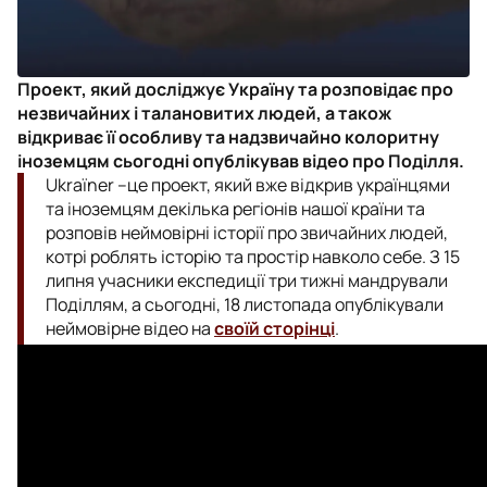
Проект, який досл
іджує Україну та розповідає про
незвичайних і талановитих людей, а також
відкриває її особливу та надзвичайно колоритну
іноземцям сьогодні опублікував відео про Поділля.
Ukraїner –це проект, який вже в
ідкрив українцями
та іноземцям декілька регіонів нашої країни та
розповів неймовірні історії про звичайних людей,
котрі роблять історію та простір навколо себе. З 15
липня учасники експедиції три тижні мандрували
Поділлям, а сьогодні, 18 листопада опублікували
неймовірне відео на
своїй сторінці
.