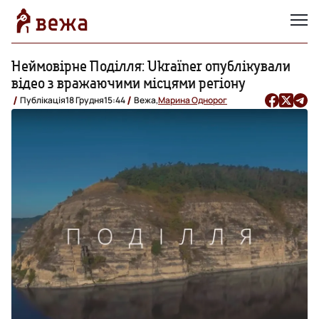
Неймовірне Поділля: Ukraїner опублікували
відео з вражаючими місцями регіону
Публікація
18 Грудня
15:44
Вежа,
Марина Однорог