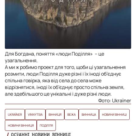
Для Богдана, поняття «люди Поділля» – це
узагальнення.
А ми ж робимо проект для того, щоби ці узагальнення
розмити, люди Поділля дуже різні і їх іноді об’єднує
спільна говірка, яка від села до села може
відрізнятися, іноді їх об’єднує просто спільна земля,
але здебільшого це унікальні і дуже різні люди.
Фото: Ukraїner
UKRAЇNER
VINNYTSIA
ВІННИЦЯ
ВЕЖА
ВИННИЦА
НОВИНИ ВІННИЦІ
НОВИНИ ВІННИЦЯ
ПОДІЛЛЯ
ОСТАННІ НОВИНИ ВІННИЦІ