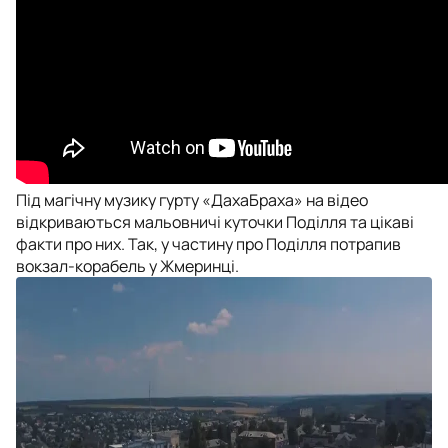
Під магічну музику гурту «ДахаБраха» на відео
відкриваються мальовничі куточки Поділля та цікаві
факти про них. Так, у частину про Поділля потрапив
вокзал-корабель у Жмеринці.