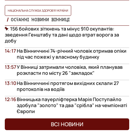
НАЦІОНАЛЬНА СЛУЖБА ЗДОРОВʼЯ УКРАЇНИ
ОСТАННІ НОВИНИ ВІННИЦІ
156 бойових зіткнень та мінус 910 окупантів:
зведення Генштабу та дані щодо втрат ворога за
добу
14:17
На Вінниччині 74-річний чоловік отримав опіки
під час пожежі у власному будинку
13:57
У Вінниці затримали чоловіка, який планував
розкласти по місту 26 "закладок"
13:10
На Вінниччині протягом вихідних склали 27
протоколів на водіїв
12:16
Вінницька пауерліфтерка Марія Поступайло
здобула "золото" та два "срібла" на чемпіонаті
Європи
ВСІ НОВИНИ