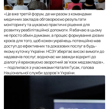
«Це вже третій форум, де ми разом з командами
медичних закладів обговорюємо результати
моніторингу та шукаємо практичні рішення для
розвитку реабілітаційної допомоги. Я вбачаю в цьому
не просто обмін думками, а процес формування дієвих
кроків для того, щоб кожен українець потенційно мав
доступ до ефективних та доказових послуг в будь-
якому куточку України. НСЗУ зберігає високі вимоги до
надавачів послуг, водночас ми завжди відкриті до
діалогу й враховуємо зворотний зв’язок медзакладів»,
— поділилася з учасниками Наталія Гусак, голова
Національної служби здоров’я України.