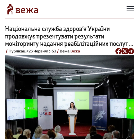
Національна служба здоровʼя України
продовжує презентувати результати
моніторингу надання реабілітаційних послуг в
регіонах
Публікація
23 Червня
13:53
Вежа,
Вежа