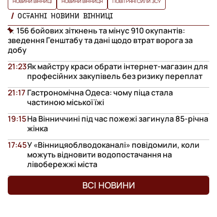
НОВИНИ ВІННИЦІ
НОВИНИ ВІННИЦЯ
ПОВІТРЯНІ СИЛИ ЗСУ
ОСТАННІ НОВИНИ ВІННИЦІ
156 бойових зіткнень та мінус 910 окупантів:
зведення Генштабу та дані щодо втрат ворога за
добу
21:23
Як майстру краси обрати інтернет-магазин для
професійних закупівель без ризику переплат
21:17
Гастрономічна Одеса: чому піца стала
частиною міської їжі
19:15
На Вінниччині під час пожежі загинула 85-річна
жінка
17:45
У «Вінницяоблводоканалі» повідомили, коли
можуть відновити водопостачання на
лівобережжі міста
ВСІ НОВИНИ