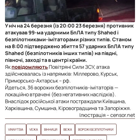
У ніч на 24 березня (із 20:00 23 березня) противник
атакував 99-ма ударними БпЛА типу Shahed і
безпілотниками-імітаторами різних типів. Станом
на 8:00 підтверджено збиття 57 ударних БпЛА типу
Shahed (безпілотників інших типів) на півдні,
півночі, заході та в центрі країни.
Як
повідомляють
Повітряні Сили ЗСУ, атака
здійснювалась із напрямків: Міллерово, Курськ,
Приморсько-Ахтарськ – рф.
Йдеться, 36 ворожих безпілотників-імітаторів —
локаційно втрачені (без негативних наслідків).
Внаслідок російської атаки постраждали Київщина,
Харківщина, Сумщина, Кіровоградщина та Запоріжжя.
Ілюстрація – censor.net
VINNYTSIA
VЕЖА
ВІННИЦЯ
ВЕЖА
ВОРОЖІ БЕЗПІЛОТНИКИ