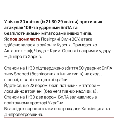
У ніч на 30 квітня (із 21:30 29 квітня) противник
атакував 108-та ударними БпЛА та
безпілотниками-імітаторами інших типів.
Як
повідомляють
Повітряні Сили ЗСУ, атака
здійснювалася із районів: Курськ, Приморсько-
Ахтарськ – рф, Чауда – Крим. Основні напрямки удару
— Дніпро та Харків.
Станом на 11:30 підтверджено збиття 50 ударних БпЛА
типу Shahed (безпілотників інших типів) на сході,
півночі, півдні та в центрі країни.
Йдеться, що 22 ворожі безпілотники-імітатори —
локаційно втрачені (без негативних наслідків).
Станом на 11:30 два ворожі БпЛА залишались в
повітряному просторі України.
Внаслідок ворожої атаки постраждали Харківщина та
Дніпропетровщина.