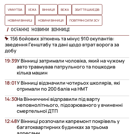
VINNYTSIA
VЕЖА
ВІННИЦЯ
ВЕЖА
ЗБИТТЯ ШАХЕДІВ
НОВИНИ ВІННИЦІ
НОВИНИ ВІННИЦЯ
ПОВІТРЯНІ СИЛИ ЗСУ
ОСТАННІ НОВИНИ ВІННИЦІ
156 бойових зіткнень та мінус 910 окупантів:
зведення Генштабу та дані щодо втрат ворога за
добу
19:39
У Вінниці затримали чоловіка, який на чужому
авто травмував патрульного та пошкодив
кілька машин
18:01
У Вінниці відзначили чотирьох школярів, які
отримали по 200 балів на НМТ
14:30
На Вінниччині відправили під варту
неповнолітнього, підозрюваного у вчиненні
смертельної ДТП
12:48
У Вінниці розпочали капремонт покрівель у
багатоквартирних будинках за трьома
адресами