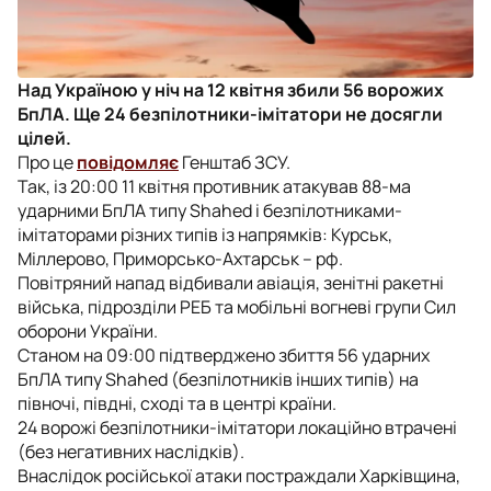
Над Україною у ніч на 12 квітня збили 56 ворожих
БпЛА. Ще 24 безпілотники-імітатори не досягли
цілей.
Про це
повідомляє
Генштаб ЗСУ.
Так, із 20:00 11 квітня противник атакував 88-ма
ударними БпЛА типу Shahed і безпілотниками-
імітаторами різних типів із напрямків: Курськ,
Міллерово, Приморсько-Ахтарськ – рф.
Повітряний напад відбивали авіація, зенітні ракетні
війська, підрозділи РЕБ та мобільні вогневі групи Сил
оборони України.
Станом на 09:00 підтверджено збиття 56 ударних
БпЛА типу Shahed (безпілотників інших типів) на
півночі, півдні, сході та в центрі країни.
24 ворожі безпілотники-імітатори локаційно втрачені
(без негативних наслідків).
Внаслідок російської атаки постраждали Харківщина,