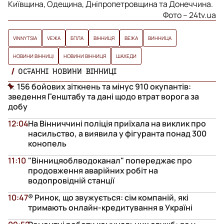
Київщина, Одещина, Дніпропетровщина та Донеччина.
Фото – 24tv.ua
VINNYTSIA
VЕЖА
БПЛА
ВІННИЦЯ
ВЕЖА
ВИННИЦА
НОВИНИ ВІННИЦІ
НОВИНИ ВІННИЦЯ
ШАХЕДИ
ОСТАННІ НОВИНИ ВІННИЦІ
156 бойових зіткнень та мінус 910 окупантів:
зведення Генштабу та дані щодо втрат ворога за
добу
12:04
На Вінниччині поліція приїхала на виклик про
насильство, а виявила у фігуранта понад 300
конопель
11:10
"Вінницяоблводоканал" попереджає про
продовження аварійних робіт на
водопровідній станції
10:47
® Ринок, що звужується: сім компаній, які
тримають онлайн-кредитування в Україні