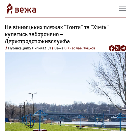
На вінницьких пляжах “Гонти” та “Хімік”
купатись заборонено –
Держпродспоживслужба
Публікація
02 Липня
13:51
Вежа,
В'ячеслав Луцков