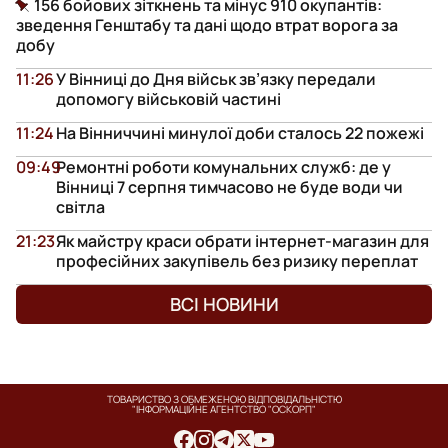
156 бойових зіткнень та мінус 910 окупантів:
зведення Генштабу та дані щодо втрат ворога за
добу
11:26
У Вінниці до Дня військ зв’язку передали
допомогу військовій частині
11:24
На Вінниччині минулої доби сталось 22 пожежі
09:49
Ремонтні роботи комунальних служб: де у
Вінниці 7 серпня тимчасово не буде води чи
світла
21:23
Як майстру краси обрати інтернет-магазин для
професійних закупівель без ризику переплат
ВСІ НОВИНИ
ТОВАРИСТВО З ОБМЕЖЕНОЮ ВІДПОВІДАЛЬНІСТЮ
"ІНФОРМАЦІЙНЕ АГЕНТСТВО "ОСКОРП"