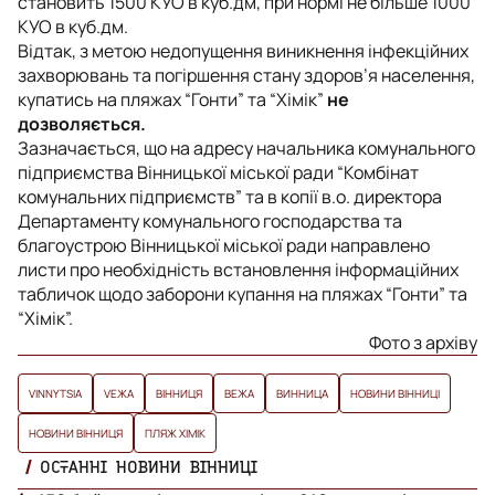
становить 1500 КУО в куб.дм, при нормі не більше 1000
КУО в куб.дм.
Відтак, з метою недопущення виникнення інфекційних
захворювань та погіршення стану здоров’я населення,
купатись на пляжах “Гонти” та “Хімік”
не
дозволяється.
Зазначається, що на адресу начальника комунального
підприємства Вінницької міської ради “Комбінат
комунальних підприємств” та в копії в.о. директора
Департаменту комунального господарства та
благоустрою Вінницької міської ради направлено
листи про необхідність встановлення інформаційних
табличок щодо заборони купання на пляжах “Гонти” та
“Хімік”.
Фото з архіву
VINNYTSIA
VЕЖА
ВІННИЦЯ
ВЕЖА
ВИННИЦА
НОВИНИ ВІННИЦІ
НОВИНИ ВІННИЦЯ
ПЛЯЖ ХІМІК
ОСТАННІ НОВИНИ ВІННИЦІ