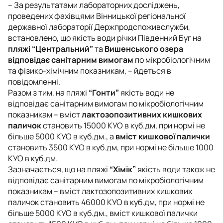
– За результатами лабораторних досліджень,
проведених фахівцями Вінницької регіональної
державної лабораторії Держпродспоживслужби,
встановлено, що якість води річки Південний Буг на
пляжі “Центральний”
та
Вишенського озера
відповідає санітарним вимогам
по мікробіологічним
та фізико-хімічним показникам, – йдеться в
повідомленні.
Разом з тим, на пляжі
“Гонти”
якість води не
відповідає санітарним вимогам по мікробіологічним
показникам – вміст
лактозопозитивних кишкових
паличок
становить 15000 КУО в куб.дм, при нормі не
більше 5000 КУО в куб.дм., а
вміст кишкової палички
становить 3500 КУО в куб.дм, при нормі не більше 1000
КУО в куб.дм.
Зазначається, що на пляжі
“Хімік”
якість води також не
відповідає санітарним вимогам по мікробіологічним
показникам – вміст лактозопозитивних кишкових
паличок становить 46000 КУО в куб.дм, при нормі не
більше 5000 КУО в куб.дм., вміст кишкової палички