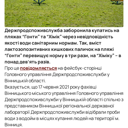
Держпродспоживслужба заборонила купатись на
пляжах “Гонти” та “Хімік” через невідповідність
якості води санітарним нормам. Так, вміст
лактозопозитивних кишкових паличок на пляжі
“Гонти” перевищує норму в три рази, на “Хіміку” – в
понад дев’ять разів.
Про це
повідомляється
на фейсбук-сторінці
Головного управління Держпродспоживслужби у
Вінницькій області.
Вказується, що 17 червня 2021 року фахівці
Вінницького міського управління Головного управління
Держпродспоживслужби у Вінницькій області спільно з
представником Вінницької регіональної державної
лабораторії Держпродспоживслужби відібрали проби
води з водойм в місцях купання людей на території м.
Вінниця.