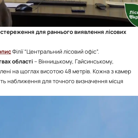
остереження для раннього виявлення лісових
опис
Філії “Центральний лісовий офіс”.
твах області
– Вінницькому, Гайсинському,
ені на щоглах висотою 48 метрів. Кожна з камер
сть наближення для точного визначення місця