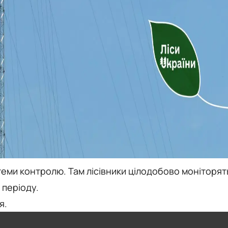
стеми контролю. Там лісівники цілодобово моніторят
 періоду.
я.