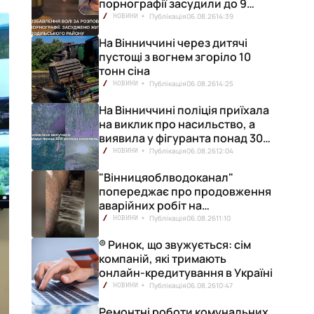
порнографії засудили до 9
років позбавлення волі
Публікація
06.08.26
14:39
НОВИНИ
На Вінниччині через дитячі
пустощі з вогнем згоріло 10
тонн сіна
Публікація
06.08.26
14:25
НОВИНИ
На Вінниччині поліція приїхала
на виклик про насильство, а
виявила у фігуранта понад 300
конопель
Публікація
06.08.26
12:04
НОВИНИ
"Вінницяоблводоканал"
попереджає про продовження
аварійних робіт на
водопровідній станції
Публікація
06.08.26
11:10
НОВИНИ
® Ринок, що звужується: сім
компаній, які тримають
онлайн-кредитування в Україні
Публікація
06.08.26
10:47
НОВИНИ
Ремонтні роботи комунальних