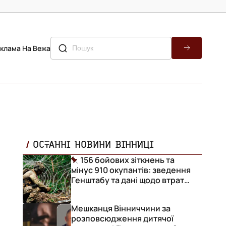
клама На Вежа
ОСТАННІ НОВИНИ ВІННИЦІ
156 бойових зіткнень та
мінус 910 окупантів: зведення
Генштабу та дані щодо втрат
ворога за добу
Мешканця Вінниччини за
розповсюдження дитячої