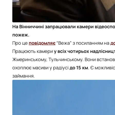
На Вінниччині запрацювали камери відеосп
пожеж.
Про це
повідомляє
“Вежа” з посиланням на
д
Працюють камери
у всіх чотирьох надлісниц
Жмеринському, Тульчинському. Вони встановл
охоплює масиви у радіусі
до 15 км
. Є можливі
займання.