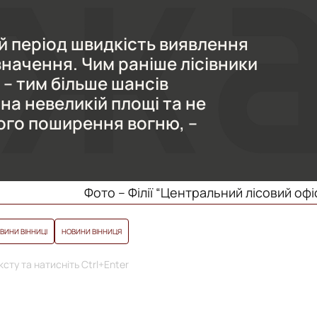
 період швидкість виявлення
начення. Чим раніше лісівники
– тим більше шансів
на невеликій площі та не
го поширення вогню, –
Фото – Філії “Центральний лісовий офі
ВИНИ ВІННИЦІ
НОВИНИ ВІННИЦЯ
сту та натисніть Ctrl+Enter