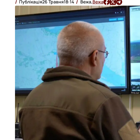
Публікація
26 Травня
18:14
Вежа,
Вежа