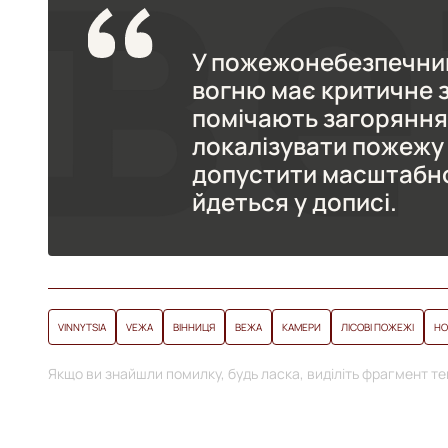
У пожежонебезпечний
вогню має критичне з
помічають загоряння 
локалізувати пожежу 
допустити масштабно
йдеться у дописі.
VINNYTSIA
VЕЖА
ВІННИЦЯ
ВЕЖА
КАМЕРИ
ЛІСОВІ ПОЖЕЖІ
НО
Якщо ви знайшли помилку, будь ласка, виділіть фрагмент тек