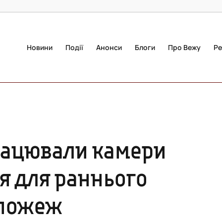
Новини
Події
Анонси
Блоги
Про Вежу
Ре
рацювали камери
я для раннього
 пожеж