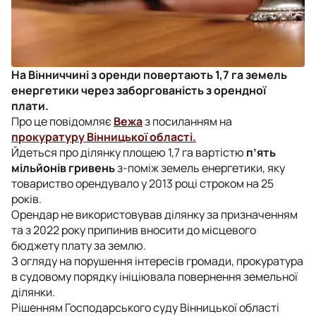
На Вінниччині з оренди повертають 1,7 га земель
енергетики через заборгованість з орендної
плати.
Про це повідомляє
Вежа
з посиланням на
прокуратуру Вінницької області.
Йдеться про ділянку площею 1,7 га вартістю
п’ять
мільйонів гривень
з-поміж земель енергетики, яку
товариство орендувало у 2013 році строком на 25
років.
Орендар не використовував ділянку за призначенням
та з 2022 року припинив вносити до місцевого
бюджету плату за землю.
З огляду на порушення інтересів громади, прокуратура
в судовому порядку ініціювала повернення земельної
ділянки.
Рішенням Господарського суду Вінницької області