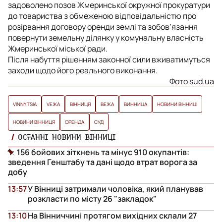
задоволено позов Жмеринської окружної прокуратури
до товариства з обмеженою відповідальністю про
розірвання договору оренди землі та зобов’язання
повернути земельну ділянку у комунальну власність
Жмеринської міської ради.
Після набуття рішенням законної сили вживатимуться
заходи щодо його реального виконання.
Фото sud.ua
VINNYTSIA
VЕЖА
ВІННИЦЯ
ВЕЖА
ВИННИЦА
НОВИНИ ВІННИЦІ
НОВИНИ ВІННИЦЯ
ОРЕНДА
СУД
ОСТАННІ НОВИНИ ВІННИЦІ
156 бойових зіткнень та мінус 910 окупантів:
зведення Генштабу та дані щодо втрат ворога за
добу
13:57
У Вінниці затримали чоловіка, який планував
розкласти по місту 26 "закладок"
13:10
На Вінниччині протягом вихідних склали 27