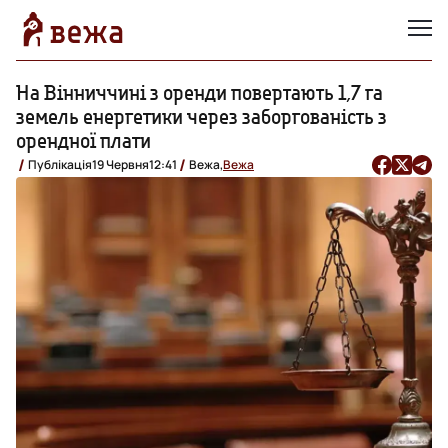
На Вінниччині з оренди повертають 1,7 га
земель енергетики через заборгованість з
орендної плати
Публікація
19 Червня
12:41
Вежа,
Вежа