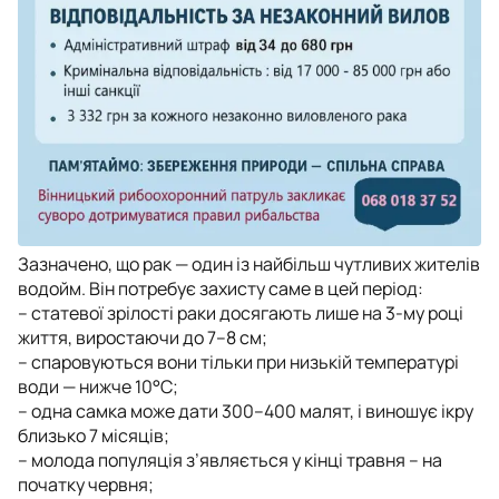
Зазначено, що рак — один із найбільш чутливих жителів
водойм. Він потребує захисту саме в цей період:
– статевої зрілості раки досягають лише на 3-му році
життя, виростаючи до 7–8 см;
– спаровуються вони тільки при низькій температурі
води — нижче 10°C;
– одна самка може дати 300–400 малят, і виношує ікру
близько 7 місяців;
– молода популяція з’являється у кінці травня – на
початку червня;