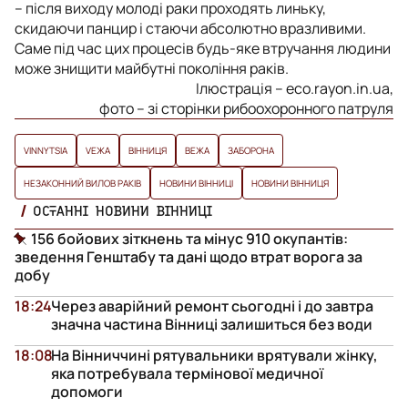
– після виходу молоді раки проходять линьку,
скидаючи панцир і стаючи абсолютно вразливими.
Саме під час цих процесів будь-яке втручання людини
може знищити майбутні покоління раків.
Ілюстрація – eco.rayon.in.ua,
фото – зі сторінки рибоохоронного патруля
VINNYTSIA
VЕЖА
ВІННИЦЯ
ВЕЖА
ЗАБОРОНА
НЕЗАКОННИЙ ВИЛОВ РАКІВ
НОВИНИ ВІННИЦІ
НОВИНИ ВІННИЦЯ
ОСТАННІ НОВИНИ ВІННИЦІ
156 бойових зіткнень та мінус 910 окупантів:
зведення Генштабу та дані щодо втрат ворога за
добу
18:24
Через аварійний ремонт сьогодні і до завтра
значна частина Вінниці залишиться без води
18:08
На Вінниччині рятувальники врятували жінку,
яка потребувала термінової медичної
допомоги