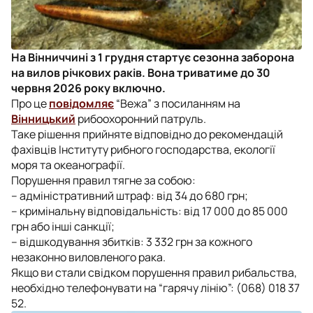
На Вінниччині з 1 грудня стартує сезонна заборона
на вилов річкових раків. Вона триватиме до 30
червня 2026 року включно.
Про це
повідомляє
“Вежа” з посиланням на
Вінницький
рибоохоронний патруль.
Таке рішення прийняте відповідно до рекомендацій
фахівців Інституту рибного господарства, екології
моря та океанографії.
Порушення правил тягне за собою:
– адміністративний штраф: від 34 до 680 грн;
– кримінальну відповідальність: від 17 000 до 85 000
грн або інші санкції;
– відшкодування збитків: 3 332 грн за кожного
незаконно виловленого рака.
Якщо ви стали свідком порушення правил рибальства,
необхідно телефонувати на “гарячу лінію”: (068) 018 37
52.