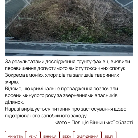
За результатами дослідження ґрунту фахівці виявили
перевищення допустимого вмісту токсичних сполук.
Зокрема амонію, хлоридів та залишків тваринних
жирів.
Відомо, що кримінальне провадження розпочали
восени минулого року за зверненнями власників
ділянок.
Наразі вирішується питання про застосування щодо
підозрюваного запобіжного заходу.
Фото – Поліція Вінницької області
VINNYTSIA
VЕЖА
ВІННИЦЯ
ВЕЖА
ЗАБРУДНЕННЯ
ЗЕМЛІ