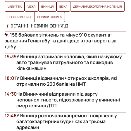
VINNYTSIA
VЕЖА
ВІННИЦЯ
ВЕЖА
ДЕРЖАВНА ЕКОЛОГІЧНА ІНСПЕКЦІЯ
НОВИНИ ВІННИЦІ
НОВИНИ ВІННИЦЯ
ОСТАННІ НОВИНИ ВІННИЦІ
156 бойових зіткнень та мінус 910 окупантів:
зведення Генштабу та дані щодо втрат ворога за
добу
19:39
У Вінниці затримали чоловіка, який на чужому
авто травмував патрульного та пошкодив
кілька машин
18:01
У Вінниці відзначили чотирьох школярів, які
отримали по 200 балів на НМТ
14:30
На Вінниччині відправили під варту
неповнолітнього, підозрюваного у вчиненні
смертельної ДТП
12:48
У Вінниці розпочали капремонт покрівель у
багатоквартирних будинках за трьома
адресами