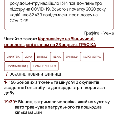
року до Центру надійшло 1314 повідомлень про
підозру на COVID-19. Всього з початку 2020 року
надійшло 82 439 повідомлень про підозру на
COVID-19.
Графіка – Vежа
Читайте також:
Коронавірус на Вінниччині:
оновлені дані станом на 23 червня. ГРАФІКА
VINNYTSIA
VЕЖА
ВІННИЦЯ
ВЕЖА
ВИННИЦА
КОРОНАВІРУС
НОВИНИ ВІННИЦІ
НОВИНИ ВІННИЦЯ
ОСТАННІ НОВИНИ ВІННИЦІ
156 бойових зіткнень та мінус 910 окупантів:
зведення Генштабу та дані щодо втрат ворога за
добу
19:39
У Вінниці затримали чоловіка, який на чужому
авто травмував патрульного та пошкодив
кілька машин