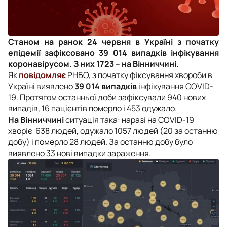
Станом на ранок 24 червня в Україні з початку
епідемії зафіксовано 39 014 випадків інфікування
коронавірусом. З них 1723 – на Вінниччині.
Як
повідомляє
РНБО, з початку фіксування хвороби в
Україні виявлено
39 014 випадків
інфікування COVID-
19. Протягом останньої доби зафіксували 940 нових
випадів, 16 пацієнтів померло і 453 одужало.
На Вінниччині
ситуація така: наразі на COVID-19
хворіє 638 людей, одужало 1057 людей (20 за останню
добу) і померло 28 людей. За останню добу було
виявлено 33 нові випадки зараження.