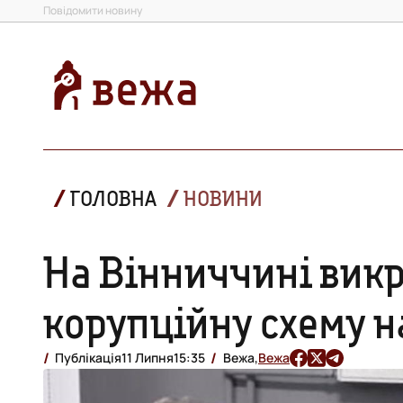
Повідомити новину
ГОЛОВНА
НОВИНИ
На Вінниччині вик
корупційну схему н
Публікація
11 Липня
15:35
Вежа,
Вежа