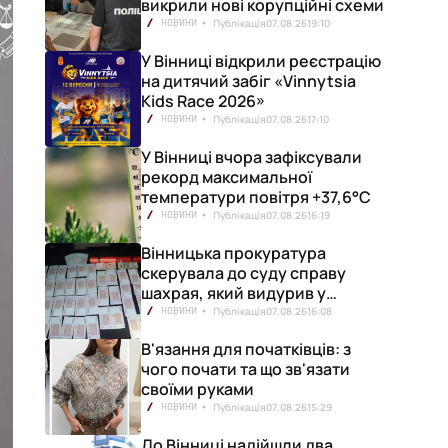
викрили нові корупційні схеми
Публікація
07.08.26
19:10
НОВИНИ
У Вінниці відкрили реєстрацію
на дитячий забіг «Vinnytsia
Kids Race 2026»
Публікація
07.08.26
17:10
НОВИНИ
У Вінниці вчора зафіксували
рекорд максимальної
температури повітря +37,6°С
Публікація
07.08.26
16:19
НОВИНИ
Вінницька прокуратура
скерувала до суду справу
шахрая, який видурив у
вінничанки 154 тисячі гривень
Публікація
07.08.26
16:08
НОВИНИ
В'язання для початківців: з
чого почати та що зв'язати
своїми руками
Публікація
07.08.26
15:29
НОВИНИ
До Вінниці надійшли два