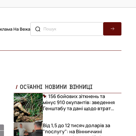
клама На Вежа
ОСТАННІ НОВИНИ ВІННИЦІ
156 бойових зіткнень та
мінус 910 окупантів: зведення
Генштабу та дані щодо втрат
ворога за добу
Від 1,5 до 12 тисяч доларів за
"послугу": на Вінниччині