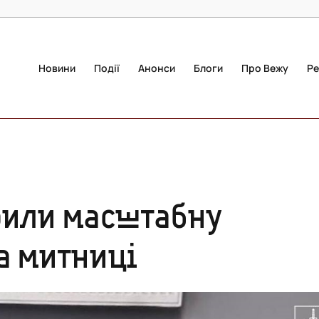
Новини
Події
Анонси
Блоги
Про Вежу
Ре
рили масштабну
а митниці