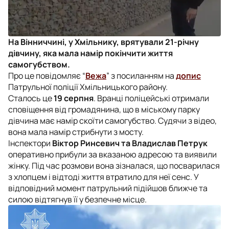
На Вінниччині, у Хмільнику, врятували 21-річну
дівчину, яка мала намір покінчити життя
самогубством.
Про це повідомляє “
Вежа
” з посиланням на
допис
Патрульної поліції Хмільницького району.
Сталось це
19 серпня
. Вранці поліцейські отримали
сповіщення від громадянина, що в міському парку
дівчина має намір скоїти самогубство. Судячи з відео,
вона мала намір стрибнути з мосту.
Інспектори
Віктор Ринсевич та Владислав Петрук
оперативно прибули за вказаною адресою та виявили
жінку. Під час розмови вона зізналася, що посварилася
з хлопцем і відтоді життя втратило для неї сенс. У
відповідний момент патрульний підійшов ближче та
силою відтягнув її у безпечне місце.