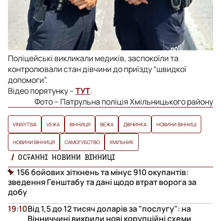
Поліцейські викликали медиків, заспокоїли та
контролювали стан дівчини до приїзду “швидкої
допомоги”.
Відео порятунку –
ТУТ
.
Фото – Патрульна поліція Хмільницького району
VINNYTSIA
VЕЖА
ВІННИЦЯ
ВЕЖА
ДІВЧИНКА
НОВИНИ ВІННИЦІ
НОВИНИ ВІННИЦЯ
САМОГУБСТВО
ХМІЛЬНИК
ОСТАННІ НОВИНИ ВІННИЦІ
156 бойових зіткнень та мінус 910 окупантів:
зведення Генштабу та дані щодо втрат ворога за
добу
19:10
Від 1,5 до 12 тисяч доларів за "послугу": на
Вінниччині викрили нові корупційні схеми