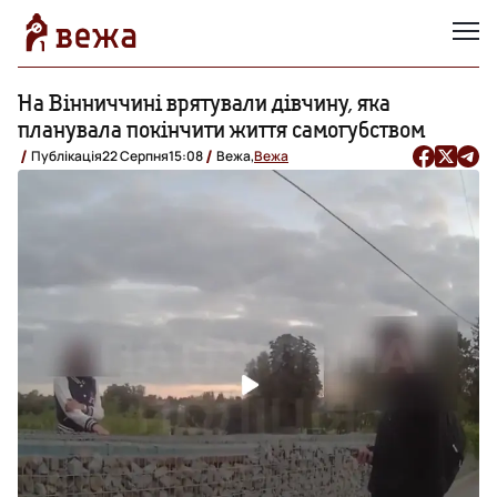
На Вінниччині врятували дівчину, яка
планувала покінчити життя самогубством
Публікація
22 Серпня
15:08
Вежа,
Вежа